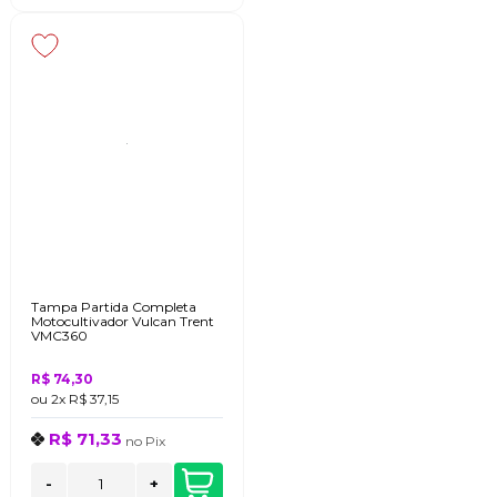
Tampa Partida Completa
Motocultivador Vulcan Trent
VMC360
R$ 74,30
ou
2x
R$ 37,15
R$ 71,33
no
Pix
-
+