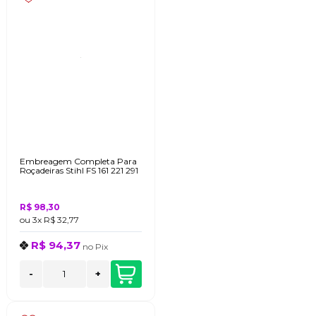
Embreagem Completa Para
Roçadeiras Stihl FS 161 221 291
R$ 98,30
ou
3x
R$ 32,77
R$ 94,37
no
Pix
-
+