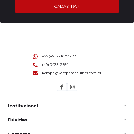
CADASTRAR
+55 (49) 991004922
(49) 3433-2654
kempa@kempamaquinas.com.br
Institucional
Dúvidas
Compras