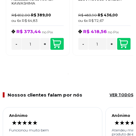
KAWASHIMA
R$ 692,00
R$ 389,00
R$ 483,90
R$ 436,00
ou
6x
R$ 64,83
ou
6x
R$ 72,67
R$ 373,44
R$ 418,56
no
Pix
no
Pix
-
+
-
+
Nossos clientes falam por nós
VER TODOS
Anônimo
Anônimo
Funcionou muito bem
Atendeu minha
produto de ex