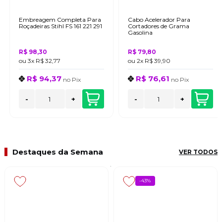
Embreagem Completa Para
Cabo Acelerador Para
Roçadeiras Stihl FS 161 221 291
Cortadores de Grama
Gasolina
R$ 98,30
R$ 79,80
ou
3x
R$ 32,77
ou
2x
R$ 39,90
R$ 94,37
R$ 76,61
no
Pix
no
Pix
-
+
-
+
Destaques da Semana
VER TODOS
-43%