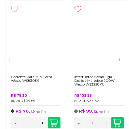
Corrente Para Mini Serra
Interruptor Botão Liga
Wesco WS8305.9
Desliga Martelete 900W
Wesco WS3228KU
R$ 79,30
R$ 103,25
ou
2x
R$ 39,65
ou
3x
R$ 34,42
R$ 76,13
R$ 99,12
no
Pix
no
Pix
-
+
-
+