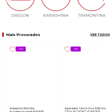
OREGON
KAWASHIMA
TRAMONTINA
Mais Procurados
VER TODOS
-43%
-9%
Acessório Bomba
Aparador Cerca Viva Elétrico
Autoescorvante KWAB1
220V ACV060 VONDER