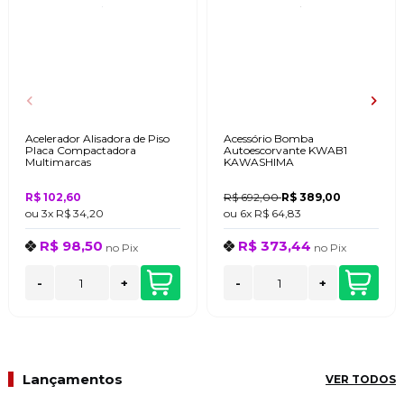
Acelerador Alisadora de Piso
Acessório Bomba
Placa Compactadora
Autoescorvante KWAB1
Multimarcas
KAWASHIMA
R$ 102,60
R$ 692,00
R$ 389,00
ou
3x
R$ 34,20
ou
6x
R$ 64,83
R$ 98,50
R$ 373,44
no
Pix
no
Pix
-
+
-
+
Lançamentos
VER TODOS