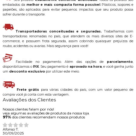
embalados da
melhor e mais compacta forma possível
. Plásticos, isopores e
papelões, são aplicados para evitar pequenos impactos que seu produto possa
sofrer durante o transporte.
Transportadoras conceituadas e seguradas.
Trabalhamos com
transportadoras renomadas no país, que atendem os mais diversos sites de E-
commerce, e possuem frota segurada, assim cobrindo quaisquer prejuízos de
roubo, acidentes ou avarias. Mais segurança para você!
Facilidade no pagamento. Além das opções de
parcelamento
,
disponibilizamos o
PIX
. Seu pagamento é
aprovado na hora
, e você ganha junto
um
desconto exclusivo
por utilizar este meio.
Frete grátis
para várias cidades do país, com um valor pequeno de
compra você já conta com esta vantagem.
Avaliações dos Clientes
Nossos clientes falam por nós!
veja algumas avaliações de produtos da nossa loja.
97%
dos clientes recomendam nossos produtos
Afonso T.
30/09/2025