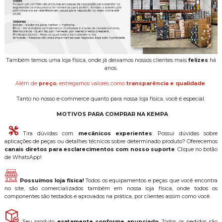
Também temos uma loja física, onde já deixamos nossos clientes mais
felizes
há
anos.
Além de
preço
, entregamos valores como
transparência e qualidade
.
Tanto no nosso e-commerce quanto para nossa loja física, você é especial.
MOTIVOS PARA COMPRAR NA KEMPA
Tira dúvidas com
mecânicos experientes
: Possui dúvidas sobre
aplicações de peças ou detalhes técnicos sobre determinado produto? Oferecemos
canais diretos para esclarecimentos com nosso suporte
. Clique no botão
de WhatsApp!
Possuímos loja física!
Todos os equipamentos e peças que você encontra
no site, são comercializados também em nossa loja física, onde todos os
componentes são testados e aprovados na prática, por clientes assim como você.
Seu produto
exatamente conforme anunciado
. Todos os pedidos são