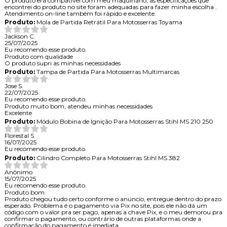
O produto era compatível com meu maquinário, as especificações que
encontrei do produto no site foram adequadas para fazer minha escolha .
Atendimento on-line também foi rápido e excelente.
Produto:
Mola de Partida Retrátil Para Motosserras Toyama
Jackson C.
25/07/2025
Eu recomendo esse produto.
Produto com qualidade
O produto supri as minhas necessidades
Produto:
Tampa de Partida Para Motosserras Multimarcas
Jose S.
22/07/2025
Eu recomendo esse produto.
Produto muito bom, atendeu minhas necessidades
Excelente
Produto:
Módulo Bobina de Ignição Para Motosserras Stihl MS 210 250
Florestal S.
16/07/2025
Eu recomendo esse produto.
Produto:
Cilindro Completo Para Motosserras Stihl MS 382
Anônimo
15/07/2025
Eu recomendo esse produto.
Produto bom
Produto chegou tudo certo conforme o anúncio, entregue dentro do prazo
esperado. Problema é o pagamento via Pix no site, pois ele não dá um
código com o valor pra ser pago, apenas a chave Pix, e o meu demorou pra
confirmar o pagamento, ou contrário de outras plataformas onde a
confirmação do pagamento é imediata.