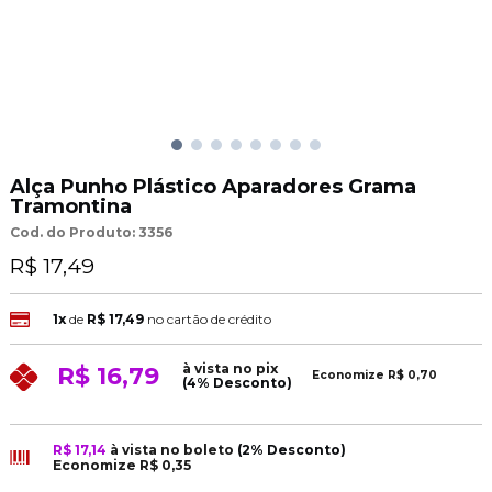
Alça Punho Plástico Aparadores Grama
Tramontina
Cod. do Produto: 3356
R$ 17,49
1x
de
R$ 17,49
no cartão de crédito
à vista no pix
R$ 16,79
Economize
R$ 0,70
(4% Desconto)
R$ 17,14
à vista no boleto
(2% Desconto)
Economize
R$ 0,35