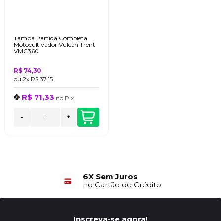
Tampa Partida Completa
Motocultivador Vulcan Trent
VMC360
R$ 74,30
ou
2x
R$ 37,15
R$ 71,33
no
Pix
-
+
6X Sem Juros
no Cartão de Crédito
Inscreva-se agora!