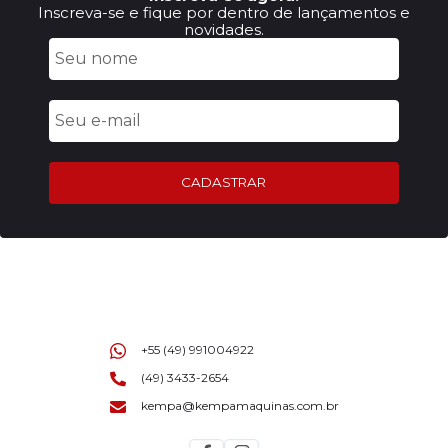
Inscreva-se e fique por dentro de lançamentos e
novidades.
CADASTRAR
+55 (49) 991004922
(49) 3433-2654
kempa@kempamaquinas.com.br