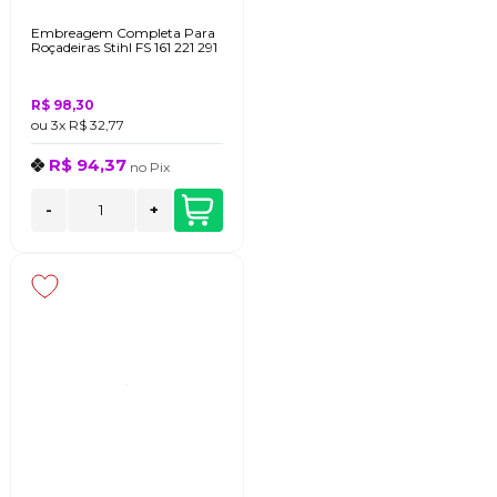
Embreagem Completa Para
Roçadeiras Stihl FS 161 221 291
R$ 98,30
ou
3x
R$ 32,77
R$ 94,37
no
Pix
-
+