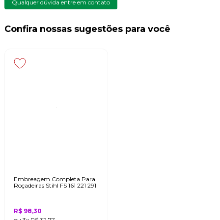
Qualquer dúvida entre em contato
Confira nossas sugestões para você
Embreagem Completa Para
Roçadeiras Stihl FS 161 221 291
R$ 98,30
ou
3x
R$ 32,77