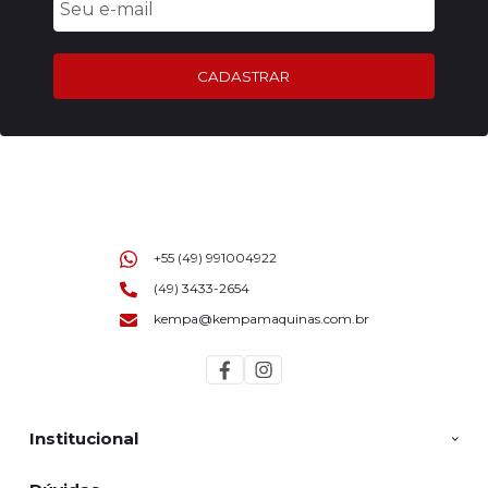
CADASTRAR
+55 (49) 991004922
(49) 3433-2654
kempa@kempamaquinas.com.br
Institucional