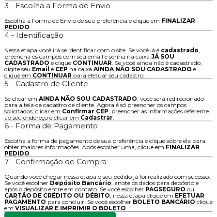
3 - Escolha a Forma de Envio
Escolha a Forma de Envio de sua preferência e clique em
FINALIZAR
PEDIDO
.
4 - Identificação
Nessa etapa você irá se identificar com o site. Se você já é
cadastrado
,
preencha os campos com seu email e senha na caixa
JÁ SOU
CADASTRADO
e clique
CONTINUAR
. Se você ainda não é cadastrado,
digite seu
Email
e
CEP
na caixa
AINDA NÃO SOU CADASTRADO
e
clique em
CONTINUAR
para efetuar seu cadastro.
5 - Cadastro de Cliente
Se clicar em
AINDA NÃO SOU CADASTRADO
, você será redirecionado
para a tela de cadastro de cliente. Agora é só preencher os campos
solicitados, clicar em
Confirmar CEP
, preencher as informações referente
ao seu endereço e clicar em
Cadastrar
.
6 - Forma de Pagamento
Escolha a forma de pagamento de sua preferência e clique sobre ela para
obter maiores informações. Após escolher uma, clique em
FINALIZAR
PEDIDO
.
7 - Confirmação de Compra
Quando você chegar nessa etapa o seu pedido já foi realizado com sucesso.
Se você escolher
Depósito Bancário
, anote os dados para depósito e
após o depósito entre em contato. Se você escolher
PAGSEGURO
ou
CARTÃO DE CRÉDITO OU DÉBITO
, nessa etapa clique em
EFETUAR
PAGAMENTO
para concluir. Se você escolher
BOLETO BANCÁRIO
clique
em
VISUALIZAR E IMPRIMIR O BOLETO