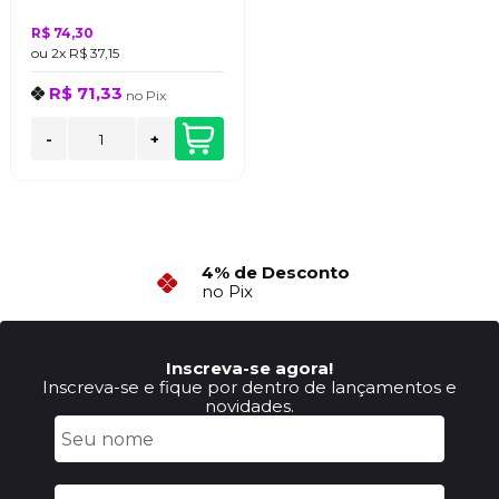
R$ 74,30
ou
2x
R$ 37,15
R$ 71,33
no
Pix
-
+
4% de Desconto
no Pix
Inscreva-se agora!
Inscreva-se e fique por dentro de lançamentos e
novidades.