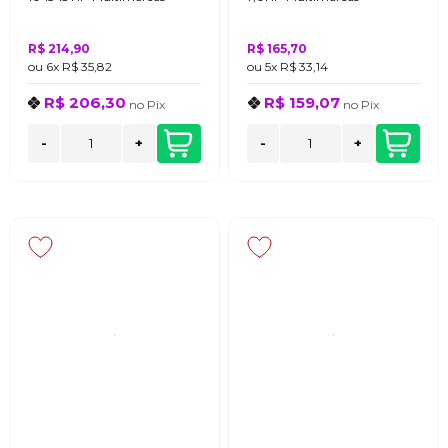
R$ 214,90
R$ 165,70
ou
6x
R$ 35,82
ou
5x
R$ 33,14
R$ 206,30
R$ 159,07
no
Pix
no
Pix
-
+
-
+