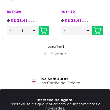
R$ 34,80
R$ 34,80
R$ 33,41
R$ 33,41
no
Pix
no
Pix
-
+
-
+
Página
1
de
2
1
2
Próxima >
6X Sem Juros
no Cartão de Crédito
Inscreva-se agora!
Inscreva-se e fique por dentro de lançamentos e
novidades.