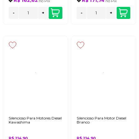
R$ 162,62
R$ 171,74
no
Pix
no
Pix
-
+
-
+
Silencioso Para Motores Diesel
Silencioso Para Motor Diesel
Kawashima
Branco
R$ 214,90
R$ 214,90