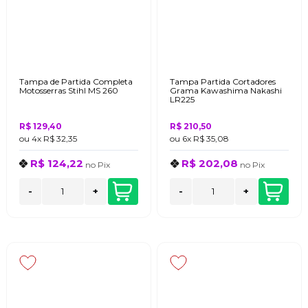
Tampa de Partida Completa
Tampa Partida Cortadores
Motosserras Stihl MS 260
Grama Kawashima Nakashi
LR225
R$ 129,40
R$ 210,50
ou
4x
R$ 32,35
ou
6x
R$ 35,08
R$ 124,22
R$ 202,08
no
Pix
no
Pix
-
+
-
+