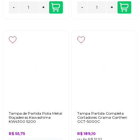
-
+
-
+
Tampa de Partida Polia Metal
Tampa Partida Completa
Roçadeiras Kawashima
Cortadores Grama Garthen
KW4300 5200
GCT-5000C
R$ 55,75
R$ 189,10
ou
6x
R$ 31,52