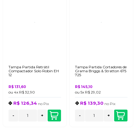
Tampa Partida Retrátil
Tampa Partida Cortadores de
Compactador Solo Robin EH
Grama Briggs & Stratton 675
12
725
R$ 131,60
R$ 145,10
ou
4x
R$ 32,90
ou
5x
R$ 29,02
R$ 126,34
R$ 139,30
no
Pix
no
Pix
-
+
-
+