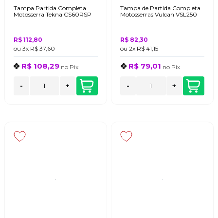
Tampa Partida Completa
Tampa de Partida Completa
Motosserra Tekna CS60RSP
Motosserras Vulcan VSL250
R$ 112,80
R$ 82,30
ou
3x
R$ 37,60
ou
2x
R$ 41,15
R$ 108,29
R$ 79,01
no
Pix
no
Pix
-
+
-
+