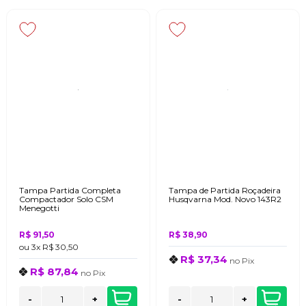
Tampa Partida Completa
Tampa de Partida Roçadeira
Compactador Solo CSM
Husqvarna Mod. Novo 143R2
Menegotti
R$ 91,50
R$ 38,90
ou
3x
R$ 30,50
R$ 37,34
no
Pix
R$ 87,84
no
Pix
-
+
-
+