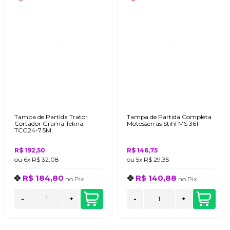
Tampa de Partida Trator
Tampa de Partida Completa
Cortador Grama Tekna
Motosserras Stihl MS 361
TCG24-7.5M
R$ 192,50
R$ 146,75
ou
6x
R$ 32,08
ou
5x
R$ 29,35
R$ 184,80
R$ 140,88
no
Pix
no
Pix
-
+
-
+