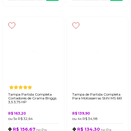
Tampa Partida Completa
Tampa de Partida Completa
Cortadores de Grama Briggs
Para Motosserras Stihl MS 661
3,5 3,75 HP
R$ 163,20
R$ 139,90
ou
5x
R$ 32,64
ou
4x
R$ 34,98
R$ 156,67
R$ 134,30
no
Pix
no
Pix