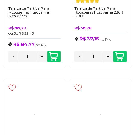
Tampa de Partida Para
Tampa de Partida Para
Motosserras Husqvarna
Roçadeiras Husqvarna 236R
61/268/272
143RII
R$ 88,30
R$ 38,70
ou
3x
R$ 29,43
R$ 37,15
no
Pix
R$ 84,77
no
Pix
-
+
-
+