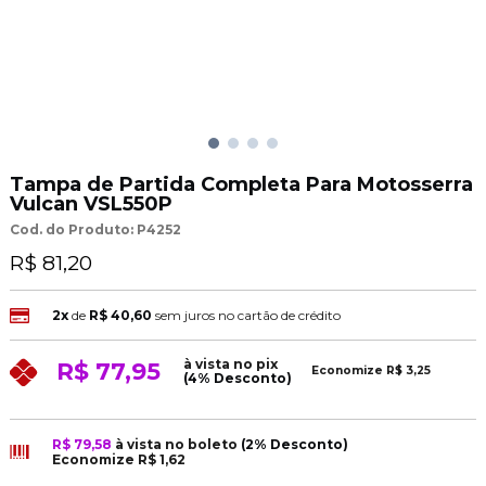
Tampa de Partida Completa Para Motosserra
Vulcan VSL550P
Cod. do Produto: P4252
R$ 81,20
2x
de
R$ 40,60
sem juros no cartão de crédito
à vista no pix
R$ 77,95
Economize
R$ 3,25
(4% Desconto)
R$ 79,58
à vista no boleto
(2% Desconto)
Economize
R$ 1,62