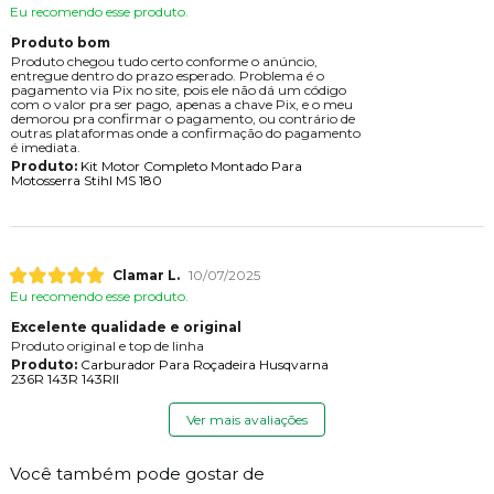
Eu recomendo esse produto.
Produto bom
Produto chegou tudo certo conforme o anúncio,
entregue dentro do prazo esperado. Problema é o
pagamento via Pix no site, pois ele não dá um código
com o valor pra ser pago, apenas a chave Pix, e o meu
demorou pra confirmar o pagamento, ou contrário de
outras plataformas onde a confirmação do pagamento
é imediata.
Produto:
Kit Motor Completo Montado Para
Motosserra Stihl MS 180
Clamar L.
10/07/2025
Eu recomendo esse produto.
Excelente qualidade e original
Produto original e top de linha
Produto:
Carburador Para Roçadeira Husqvarna
236R 143R 143RII
Ver mais avaliações
Você também pode gostar de