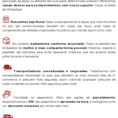
aplicações de peças ou detalhes técnicos sobre determinado produto? Oferecemos
canais diretos para esclarecimentos com nosso suporte
. Clique no botão
de WhatsApp!
Possuímos loja física!
Todos os equipamentos e peças que você encontra
no site, são comercializados também em nossa loja física, onde todos os
componentes são testados e aprovados na prática, por clientes assim como você.
Seu produto
exatamente conforme anunciado
. Todos os pedidos são
embalados da
melhor e mais compacta forma possível
. Plásticos, isopores e
papelões, são aplicados para evitar pequenos impactos que seu produto possa
sofrer durante o transporte.
Transportadoras conceituadas e seguradas.
Trabalhamos com
transportadoras renomadas no país, que atendem os mais diversos sites de E-
commerce, e possuem frota segurada, assim cobrindo quaisquer prejuízos de
roubo, acidentes ou avarias. Mais segurança para você!
Facilidade no pagamento. Além das opções de
parcelamento
,
disponibilizamos o
PIX
. Seu pagamento é
aprovado na hora
, e você ganha junto
um
desconto exclusivo
por utilizar este meio.