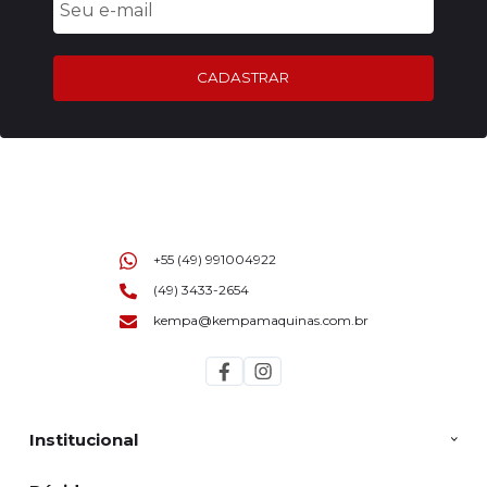
CADASTRAR
+55 (49) 991004922
(49) 3433-2654
kempa@kempamaquinas.com.br
Institucional