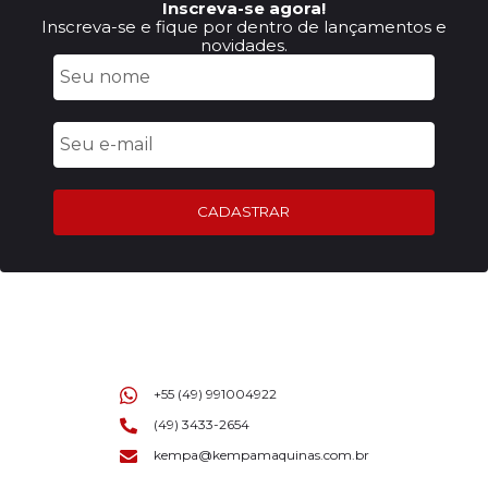
Inscreva-se agora!
Inscreva-se e fique por dentro de lançamentos e
novidades.
CADASTRAR
+55 (49) 991004922
(49) 3433-2654
kempa@kempamaquinas.com.br