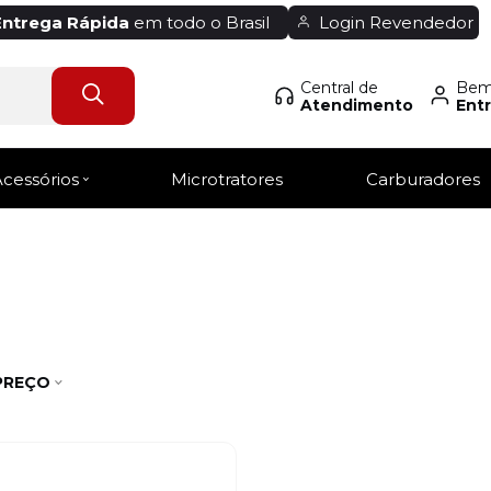
Entrega Rápida
em todo o Brasil
Login Revendedor
Central de
Bem-
Atendimento
Entr
Acessórios
Microtratores
Carburadores
 PREÇO