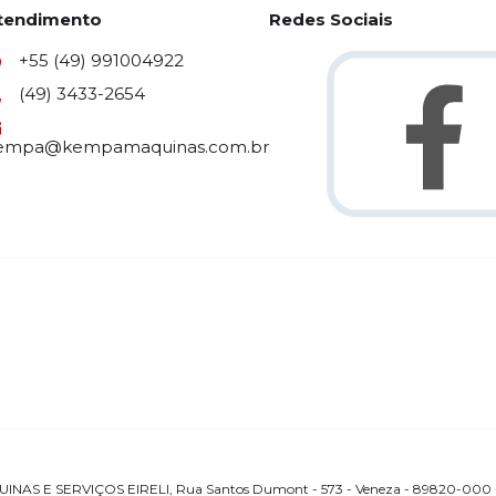
tendimento
Redes Sociais
+55 (49) 991004922
(49) 3433-2654
empa@kempamaquinas.com.br
AS E SERVIÇOS EIRELI, Rua Santos Dumont - 573 - Veneza - 89820-000 -