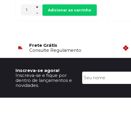
+
Adicionar ao carrinho
-
Frete Grátis
Consulte Regulamento
Inscreva-se agora!
Inscreva-se e fique por
dentro de lançamentos e
novidades.