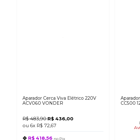
Aparador Cerca Viva Elétrico 220V
Aparador
ACV060 VONDER
CC500 1
R$ 483,90
R$ 436,00
ou
6x
R$ 72,67
Av
R$ 418,56
no
Pix