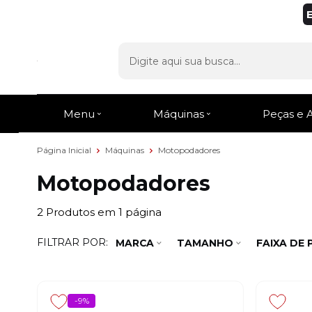
Menu
Máquinas
Peças e 
Página Inicial
Máquinas
Motopodadores
Motopodadores
2
Produtos em
1
página
FILTRAR POR:
MARCA
TAMANHO
FAIXA DE
-9%