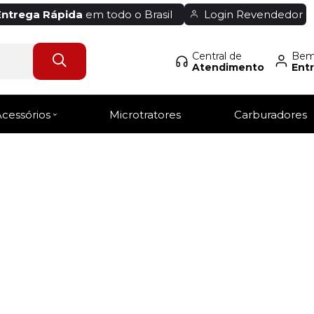
Entrega Rápida
em todo o Brasil
Login Revendedor
Central de
Bem-
Atendimento
Entr
Acessórios
Microtratores
Carburadores