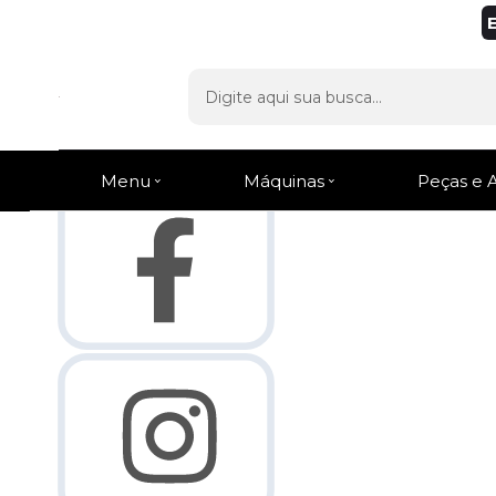
Olá Visitante!
Acesse sua conta e pedidos
Página Inicial
Quem Somos
Como Comprar
Fale Conosco
Venda Atacado
Lista de
Favoritos
Menu
Máquinas
Peças e 