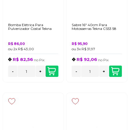
Bomba Elétrica Para
Sabre 16" 40cm Para
Pulverizador Costal Tekna
Motosserras Tekna CS53 58
R$ 86,00
R$ 95,90
ou
2x
R$ 43,00
ou
3x
R$ 31,97
R$ 82,56
R$ 92,06
no
Pix
no
Pix
-
+
-
+