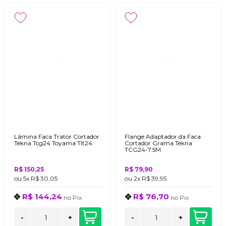
Lâmina Faca Trator Cortador
Flange Adaptador da Faca
Tekna Tcg24 Toyama Tlt24
Cortador Grama Tekna
TCG24-7.5M
R$ 150,25
R$ 79,90
ou
5x
R$ 30,05
ou
2x
R$ 39,95
R$ 144,24
R$ 76,70
no
Pix
no
Pix
-
+
-
+