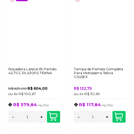
Roçadeira Lateral Bi Partido
Tampa de Partida Completa
42,7CC RL430P2 TEKNA
Para Motosserra Tekna
CS45EX
R$ 629,00
R$ 604,00
R$ 122,75
ou
6x
R$ 100,67
ou
4x
R$ 30,69
R$ 579,84
R$ 117,84
no
Pix
no
Pix
-
+
-
+