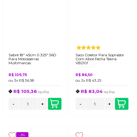
Sabre 18" 45cm 0.325" 36D
Saco Coletor Para Soprador
Para Motosserras
Com Abre Fecha Tekna
Multimarcas
VB2101
R$ 109,75
R$ 86,50
ou
3x
R$ 36,58
ou
2x
R$ 43,25
R$ 105,36
R$ 83,04
no
Pix
no
Pix
-
+
-
+
-3%