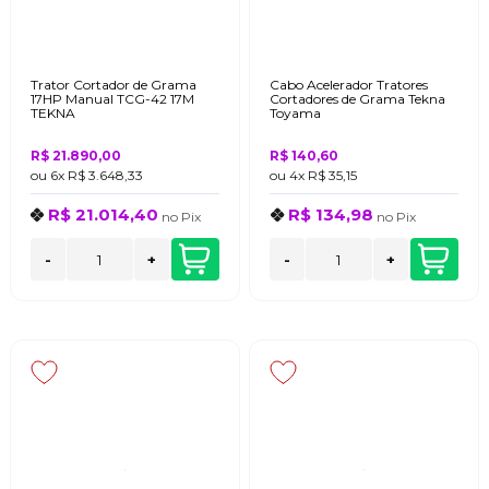
Trator Cortador de Grama
Cabo Acelerador Tratores
17HP Manual TCG-42 17M
Cortadores de Grama Tekna
TEKNA
Toyama
R$ 21.890,00
R$ 140,60
ou
6x
R$ 3.648,33
ou
4x
R$ 35,15
R$ 21.014,40
R$ 134,98
no
Pix
no
Pix
-
+
-
+