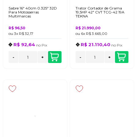
Sabre 16" 40cm 0.325" 32D
Trator Cortador de Grama
Para Motosserras
19,5HP 42" CVT TCG-42 19A
Multimarcas
TEKNA
R$ 96,50
R$ 21.990,00
ou
3x
R$ 32,17
ou
6x
R$ 3.665,00
R$ 92,64
R$ 21.110,40
no
Pix
no
Pix
-
+
-
+