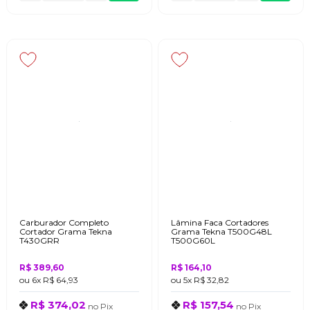
Carburador Completo
Lâmina Faca Cortadores
Cortador Grama Tekna
Grama Tekna T500G48L
T430GRR
T500G60L
R$ 389,60
R$ 164,10
ou
6x
R$ 64,93
ou
5x
R$ 32,82
R$ 374,02
R$ 157,54
no
Pix
no
Pix