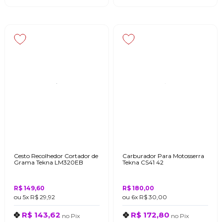
Cesto Recolhedor Cortador de
Carburador Para Motosserra
Grama Tekna LM320EB
Tekna CS41 42
R$ 149,60
R$ 180,00
ou
5x
R$ 29,92
ou
6x
R$ 30,00
R$ 143,62
R$ 172,80
no
Pix
no
Pix