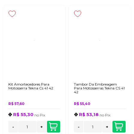
Kit Amortecedores Para
Tambor Da Embreagem
Motosserra Tekna Cs 41 42
Para Motosserras Tekna CS 41
42
R$ 57,60
R$ 55,40
R$ 55,30
R$ 53,18
no
Pix
no
Pix
-
+
-
+