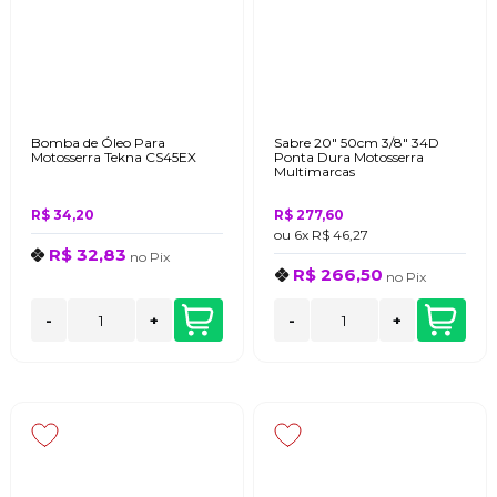
Bomba de Óleo Para
Sabre 20" 50cm 3/8" 34D
Motosserra Tekna CS45EX
Ponta Dura Motosserra
Multimarcas
R$ 34,20
R$ 277,60
ou
6x
R$ 46,27
R$ 32,83
no
Pix
R$ 266,50
no
Pix
-
+
-
+