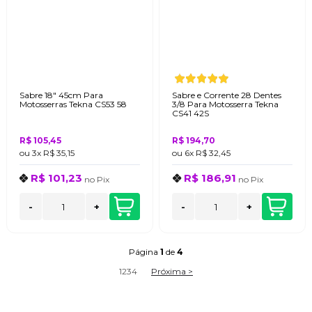
Sabre 18" 45cm Para
Sabre e Corrente 28 Dentes
Motosserras Tekna CS53 58
3/8 Para Motosserra Tekna
CS41 42S
R$ 105,45
R$ 194,70
ou
3x
R$ 35,15
ou
6x
R$ 32,45
R$ 101,23
R$ 186,91
no
Pix
no
Pix
-
+
-
+
Página
1
de
4
1
2
3
4
Próxima >