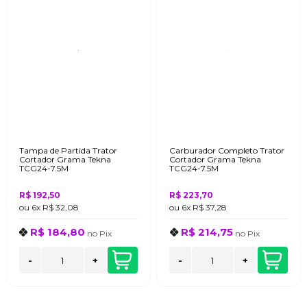
Tampa de Partida Trator
Carburador Completo Trator
Cortador Grama Tekna
Cortador Grama Tekna
TCG24-7.5M
TCG24-7.5M
R$ 192,50
R$ 223,70
ou
6x
R$ 32,08
ou
6x
R$ 37,28
R$ 184,80
R$ 214,75
no
Pix
no
Pix
-
+
-
+