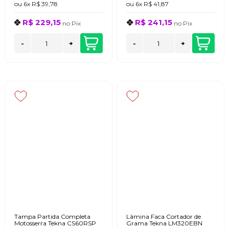
ou
6x
R$ 39,78
ou
6x
R$ 41,87
R$ 229,15
R$ 241,15
no
Pix
no
Pix
-
+
-
+
Tampa Partida Completa
Lâmina Faca Cortador de
Motosserra Tekna CS60RSP
Grama Tekna LM320EBN