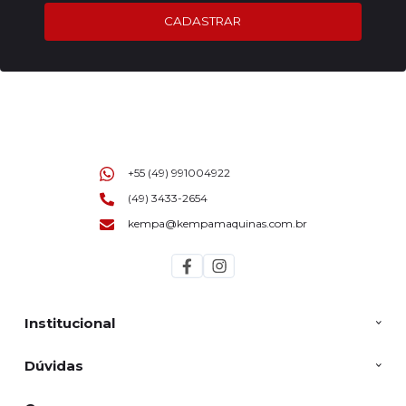
CADASTRAR
+55 (49) 991004922
(49) 3433-2654
kempa@kempamaquinas.com.br
Institucional
Dúvidas