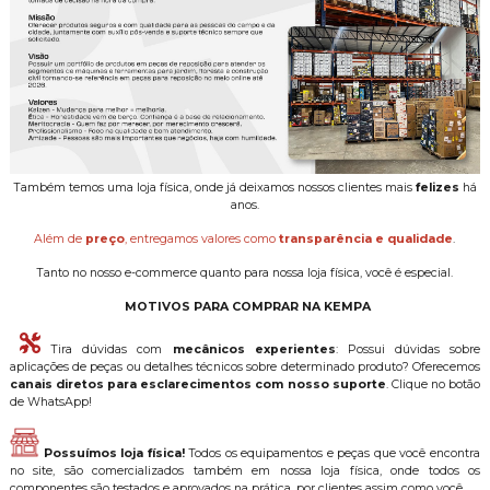
Também temos uma loja física, onde já deixamos nossos clientes mais
felizes
há
anos.
Além de
preço
, entregamos valores como
transparência e qualidade
.
Tanto no nosso e-commerce quanto para nossa loja física, você é especial.
MOTIVOS PARA COMPRAR NA KEMPA
Tira dúvidas com
mecânicos experientes
: Possui dúvidas sobre
aplicações de peças ou detalhes técnicos sobre determinado produto? Oferecemos
canais diretos para esclarecimentos com nosso suporte
. Clique no botão
de WhatsApp!
Possuímos loja física!
Todos os equipamentos e peças que você encontra
no site, são comercializados também em nossa loja física, onde todos os
componentes são testados e aprovados na prática, por clientes assim como você.