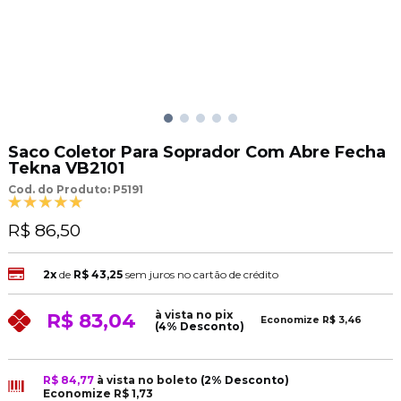
Saco Coletor Para Soprador Com Abre Fecha
Tekna VB2101
Cod. do Produto: P5191
R$ 86,50
2x
de
R$ 43,25
sem juros no cartão de crédito
à vista no pix
R$ 83,04
Economize
R$ 3,46
(4% Desconto)
R$ 84,77
à vista no boleto
(2% Desconto)
Economize
R$ 1,73