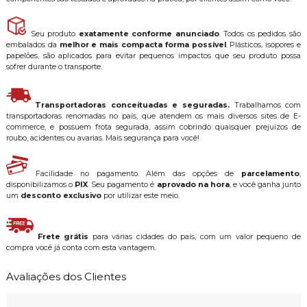
Seu produto
exatamente conforme anunciado
. Todos os pedidos são
embalados da
melhor e mais compacta forma possível
. Plásticos, isopores e
papelões, são aplicados para evitar pequenos impactos que seu produto possa
sofrer durante o transporte.
Transportadoras conceituadas e seguradas.
Trabalhamos com
transportadoras renomadas no país, que atendem os mais diversos sites de E-
commerce, e possuem frota segurada, assim cobrindo quaisquer prejuízos de
roubo, acidentes ou avarias. Mais segurança para você!
Facilidade no pagamento. Além das opções de
parcelamento
,
disponibilizamos o
PIX
. Seu pagamento é
aprovado na hora
, e você ganha junto
um
desconto exclusivo
por utilizar este meio.
Frete grátis
para várias cidades do país, com um valor pequeno de
compra você já conta com esta vantagem.
Avaliações dos Clientes