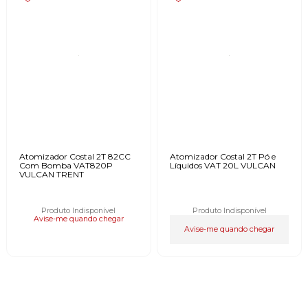
Atomizador Costal 2T 82CC
Atomizador Costal 2T Pó e
Com Bomba VAT820P
Líquidos VAT 20L VULCAN
VULCAN TRENT
Produto Indisponível
Produto Indisponível
Avise-me quando chegar
Avise-me quando chegar