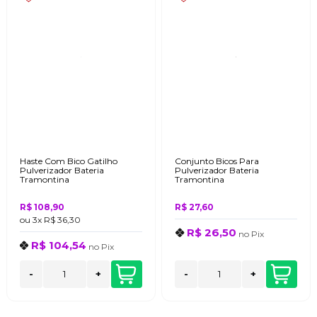
Haste Com Bico Gatilho
Conjunto Bicos Para
Pulverizador Bateria
Pulverizador Bateria
Tramontina
Tramontina
R$ 108,90
R$ 27,60
ou
3x
R$ 36,30
R$ 26,50
no
Pix
R$ 104,54
no
Pix
-
+
-
+