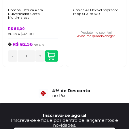
Bomba Elétrica Para
Tubo de Ar Flexível Soprador
Pulverizador Costal
Trapp SFX-8000
Multimarcas
R$ 86,00
Produto Indisponível
ou
2x
R$ 43,00
Avise-me quando chegar
R$ 82,56
no
Pix
-
+
4% de Desconto
no Pix
Inscreva-se agora!
Inscreva-se e fique por dentro de lançamentos e
novidades.