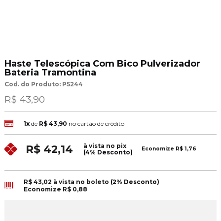
Haste Telescópica Com Bico Pulverizador
Bateria Tramontina
Cod. do Produto: P5244
R$ 43,90
1x
de
R$ 43,90
no cartão de crédito
à vista no pix
R$ 42,14
Economize
R$ 1,76
(4% Desconto)
R$ 43,02
à vista no boleto
(2% Desconto)
Economize
R$ 0,88