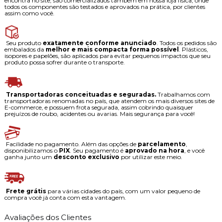
encontra no site, são comercializados também em nossa loja física, onde
todos os componentes são testados e aprovados na prática, por clientes
assim como você.
Seu produto
exatamente conforme anunciado
. Todos os pedidos são
embalados da
melhor e mais compacta forma possível
. Plásticos,
isopores e papelões, são aplicados para evitar pequenos impactos que seu
produto possa sofrer durante o transporte.
Transportadoras conceituadas e seguradas.
Trabalhamos com
transportadoras renomadas no país, que atendem os mais diversos sites de
E-commerce, e possuem frota segurada, assim cobrindo quaisquer
prejuízos de roubo, acidentes ou avarias. Mais segurança para você!
Facilidade no pagamento. Além das opções de
parcelamento
,
disponibilizamos o
PIX
. Seu pagamento é
aprovado na hora
, e você
ganha junto um
desconto exclusivo
por utilizar este meio.
Frete grátis
para várias cidades do país, com um valor pequeno de
compra você já conta com esta vantagem.
Avaliações dos Clientes