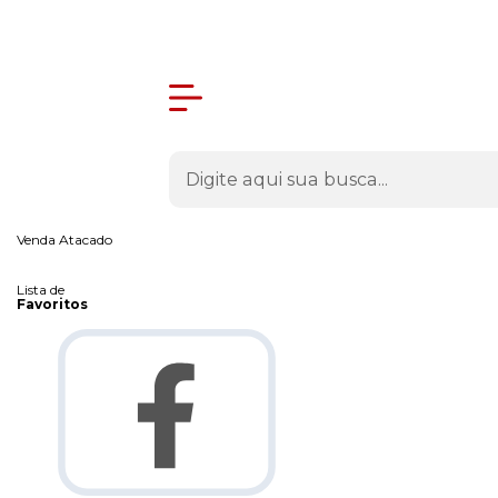
Olá Visitante!
Acesse sua conta e pedidos
Página Inicial
Quem Somos
Como Comprar
Fale Conosco
Venda Atacado
Lista de
Favoritos