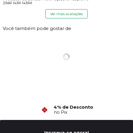
236R 143R 143RII
Ver mais avaliações
Você também pode gostar de
6X Sem Juros
4% de Desconto
no Cartão de Crédito
no Pix
Inscreva-se agora!