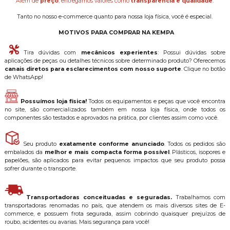
Além de
preço
, entregamos valores como
transparência e qualidade
.
Tanto no nosso e-commerce quanto para nossa loja física, você é especial.
MOTIVOS PARA COMPRAR NA KEMPA
Tira dúvidas com
mecânicos experientes
: Possui dúvidas sobre
aplicações de peças ou detalhes técnicos sobre determinado produto? Oferecemos
canais diretos para esclarecimentos com nosso suporte
. Clique no botão
de WhatsApp!
Possuímos loja física!
Todos os equipamentos e peças que você encontra
no site, são comercializados também em nossa loja física, onde todos os
componentes são testados e aprovados na prática, por clientes assim como você.
Seu produto
exatamente conforme anunciado
. Todos os pedidos são
embalados da
melhor e mais compacta forma possível
. Plásticos, isopores e
papelões, são aplicados para evitar pequenos impactos que seu produto possa
sofrer durante o transporte.
Transportadoras conceituadas e seguradas.
Trabalhamos com
transportadoras renomadas no país, que atendem os mais diversos sites de E-
commerce, e possuem frota segurada, assim cobrindo quaisquer prejuízos de
roubo, acidentes ou avarias. Mais segurança para você!