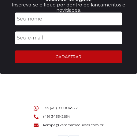
Inscreva-se e fique por dentro de lançamentos e
novidades.
CADASTRAR
+55 (49) 991004922
(49) 3433-2654
kempa@kempamaquinas.com.br