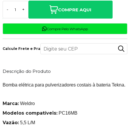
COMPRE AQUI
-
+
Compre Pelo WhatsApp
Calcule Frete e Prazo
Descrição do Produto
Bomba elétrica para pulverizadores costais à bateria Tekna.
Marca:
Weldro
Modelos compatíveis:
PC16MB
Vazão:
5,5 L/M