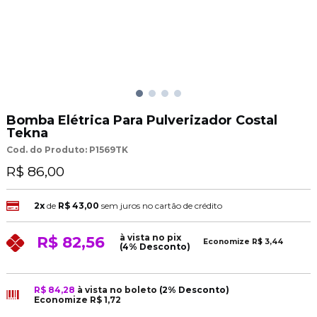
Bomba Elétrica Para Pulverizador Costal
Tekna
Cod. do Produto: P1569TK
R$ 86,00
2x
de
R$ 43,00
sem juros no cartão de crédito
à vista no pix
R$ 82,56
Economize
R$ 3,44
(4% Desconto)
R$ 84,28
à vista no boleto
(2% Desconto)
Economize
R$ 1,72