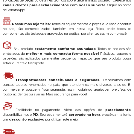
aplicações de peças ou detalhes técnicos sobre determinado produto? Oferecemos
canais diretos para esclarecimentos com nosso suporte
. Clique no botão
de WhatsApp!
Possuímos loja física!
Todos os equipamentos e peças que você encontra
no site, são comercializados também em nossa loja física, onde todos os
componentes são testados e aprovados na prática, por clientes assim como você.
Seu produto
exatamente conforme anunciado
. Todos os pedidos são
embalados da
melhor e mais compacta forma possível
. Plásticos, isopores e
papelões, são aplicados para evitar pequenos impactos que seu produto possa
sofrer durante o transporte.
Transportadoras conceituadas e seguradas.
Trabalhamos com
transportadoras renomadas no país, que atendem os mais diversos sites de E-
commerce, e possuem frota segurada, assim cobrindo quaisquer prejuízos de
roubo, acidentes ou avarias. Mais segurança para você!
Facilidade no pagamento. Além das opções de
parcelamento
,
disponibilizamos o
PIX
. Seu pagamento é
aprovado na hora
, e você ganha junto
um
desconto exclusivo
por utilizar este meio.