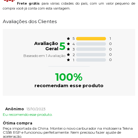
Frete grátis
para várias cidades do país, com um valor pequeno de
compra você já conta com esta vantagem.
Avaliações dos Clientes
1
5
5
Avaliação
0
4
Geral
0
3
0
2
Baseado em
1
Avaliação
0
1
100%
recomendam esse produto
Anônimo
13/10/2023
Eu recomendo esse produto.
Ótima compra
Peça importada da China. Montei o novo carburador na motoserra Tekna
CS58 RSP e funcionou perfeitamente. Nem precisou fazer ajuste de
aceleração.