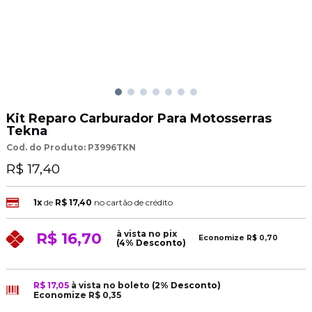
Kit Reparo Carburador Para Motosserras
Tekna
Cod. do Produto: P3996TKN
R$ 17,40
1x
de
R$ 17,40
no cartão de crédito
à vista no pix
R$ 16,70
Economize
R$ 0,70
(4% Desconto)
R$ 17,05
à vista no boleto
(2% Desconto)
Economize
R$ 0,35