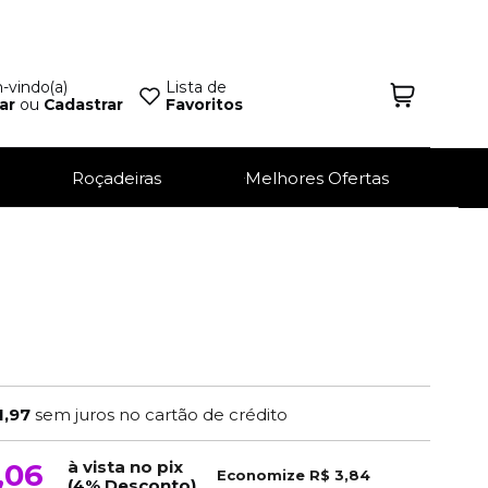
vindo(a)
Lista de
ar
ou
Cadastrar
Favoritos
Roçadeiras
Melhores Ofertas
1,97
sem juros no cartão de crédito
à vista no pix
,06
Economize
R$ 3,84
(4% Desconto)