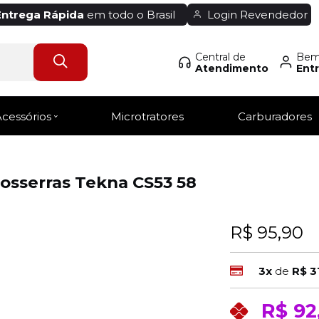
Entrega Rápida
em todo o Brasil
Login Revendedor
Central de
Bem-
Atendimento
Entr
Acessórios
Microtratores
Carburadores
osserras Tekna CS53 58
R$ 95,90
3x
de
R$ 3
R$ 92