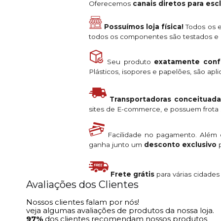
Oferecemos
canais diretos para es
Possuímos loja física!
Todos os e
todos os componentes são testados e a
Seu produto
exatamente conf
Plásticos, isopores e papelões, são ap
Transportadoras conceituada
sites de E-commerce, e possuem frota s
Facilidade no pagamento. Além
ganha junto um
desconto exclusivo
p
Frete grátis
para várias cidade
Avaliações dos Clientes
Nossos clientes falam por nós!
veja algumas avaliações de produtos da nossa loja.
97%
dos clientes recomendam nossos produtos