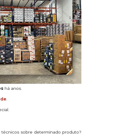
es
há anos.
ade
.
cial.
s técnicos sobre determinado produto?