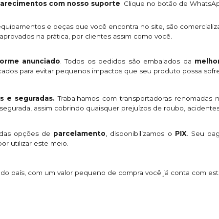
clarecimentos com nosso suporte
. Clique no botão de WhatsA
quipamentos e peças que você encontra no site, são comercializ
provados na prática, por clientes assim como você.
orme anunciado
. Todos os pedidos são embalados da
melhor
licados para evitar pequenos impactos que seu produto possa sofre
s e seguradas.
Trabalhamos com transportadoras renomadas n
egurada, assim cobrindo quaisquer prejuízos de roubo, acidentes
 das opções de
parcelamento
, disponibilizamos o
PIX
. Seu p
or utilizar este meio.
s do país, com um valor pequeno de compra você já conta com es