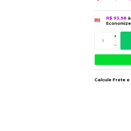
R$ 93,98
à
Economiz
+
-
Calcule Frete e