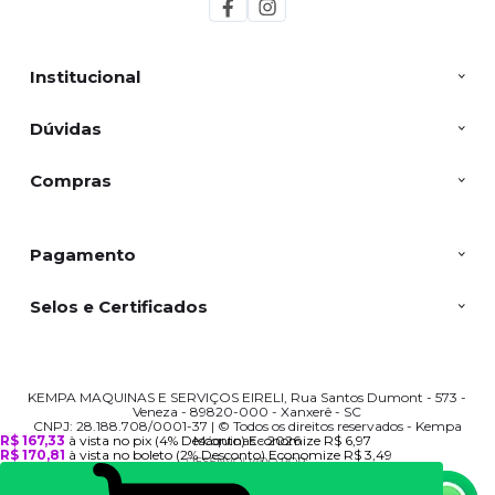
Institucional
Dúvidas
Compras
Pagamento
Selos e Certificados
KEMPA MAQUINAS E SERVIÇOS EIRELI, Rua Santos Dumont - 573 -
Veneza - 89820-000 - Xanxerê - SC
CNPJ: 28.188.708/0001-37 | © Todos os direitos reservados - Kempa
Máquinas - 2026
R$ 167,33
à vista no pix
(4% Desconto)
Economize
R$ 6,97
R$ 170,81
à vista no boleto
(2% Desconto)
Economize
R$ 3,49