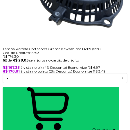
Tampa Partida Cortadores Grama Kawashima LR180/220
Cod. do Produto: 5693
R$ 174,30
6x
de
R$ 29,05
sem juros no cartão de crédito
R$ 167,33
à vista no pix
(4% Desconto)
Economize
R$ 6,97
R$ 170,81
à vista no boleto
(2% Desconto)
Economize
R$ 3,49
-
+
Compre aqui