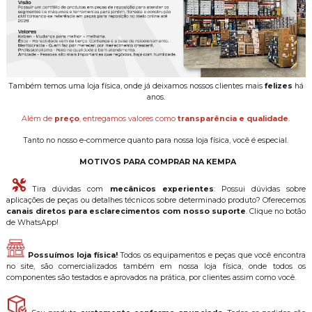
Também temos uma loja física, onde já deixamos nossos clientes mais
felizes
há
anos.
Além de
preço
, entregamos valores como
transparência e qualidade
.
Tanto no nosso e-commerce quanto para nossa loja física, você é especial.
MOTIVOS PARA COMPRAR NA KEMPA
Tira dúvidas com
mecânicos experientes
: Possui dúvidas sobre
aplicações de peças ou detalhes técnicos sobre determinado produto? Oferecemos
canais diretos para esclarecimentos com nosso suporte
. Clique no botão
de WhatsApp!
Possuímos loja física!
Todos os equipamentos e peças que você encontra
no site, são comercializados também em nossa loja física, onde todos os
componentes são testados e aprovados na prática, por clientes assim como você.