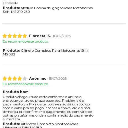
Excelente
Produto:
Módulo Bobina de Ignição Para Motosserras
Stihl MS 210 250
Florestal S.
16/07/2025
Eu recomendo esse produto.
Produto:
Cilindro Completo Para Motosserras Stihl
MS 382
Anônimo
15/07/2025
Eu recomendo esse produto.
Produto bom
Produto chegou tudo certo conforme o anúncio,
entregue dentro do prazo esperado. Problema é o
pagamento via Pix no site, pois ele não dá um código
com o valor pra ser pago, apenas a chave Pix, e o meu
demorou pra confirmar o pagamento, ou contrário de
outras plataformas onde a confirmação do pagamento
é imediata.
Produto:
Kit Motor Completo Montado Para
Motosserra Stihl MS 180