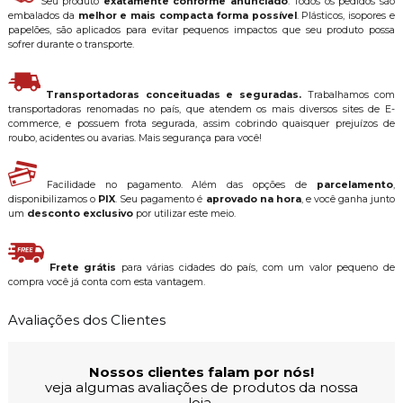
Seu produto
exatamente conforme anunciado
. Todos os pedidos são
embalados da
melhor e mais compacta forma possível
. Plásticos, isopores e
papelões, são aplicados para evitar pequenos impactos que seu produto possa
sofrer durante o transporte.
Transportadoras conceituadas e seguradas.
Trabalhamos com
transportadoras renomadas no país, que atendem os mais diversos sites de E-
commerce, e possuem frota segurada, assim cobrindo quaisquer prejuízos de
roubo, acidentes ou avarias. Mais segurança para você!
Facilidade no pagamento. Além das opções de
parcelamento
,
disponibilizamos o
PIX
. Seu pagamento é
aprovado na hora
, e você ganha junto
um
desconto exclusivo
por utilizar este meio.
Frete grátis
para várias cidades do país, com um valor pequeno de
compra você já conta com esta vantagem.
Avaliações dos Clientes
Nossos clientes falam por nós!
veja algumas avaliações de produtos da nossa
loja.