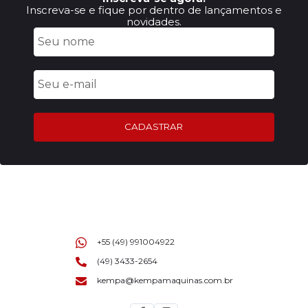
Inscreva-se e fique por dentro de lançamentos e
novidades.
CADASTRAR
+55 (49) 991004922
(49) 3433-2654
kempa@kempamaquinas.com.br