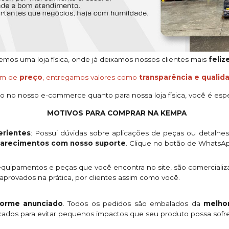
os uma loja física, onde já deixamos nossos clientes mais
feliz
ém de
preço
, entregamos valores como
transparência e qualid
o no nosso e-commerce quanto para nossa loja física, você é espe
MOTIVOS PARA COMPRAR NA KEMPA
rientes
: Possui dúvidas sobre aplicações de peças ou detalhe
clarecimentos com nosso suporte
. Clique no botão de WhatsA
quipamentos e peças que você encontra no site, são comercializ
provados na prática, por clientes assim como você.
orme anunciado
. Todos os pedidos são embalados da
melhor
licados para evitar pequenos impactos que seu produto possa sofre