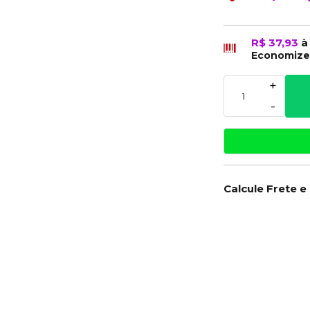
R$ 37,93
à
Economiz
+
-
Calcule Frete e