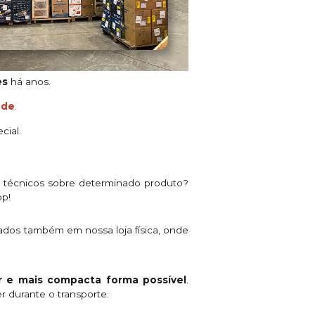
es
há anos.
ade
.
cial.
s técnicos sobre determinado produto?
pp!
ados também em nossa loja física, onde
 e mais compacta forma possível
.
r durante o transporte.