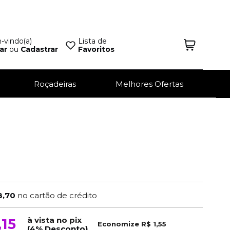
vindo(a)
Lista de
ar
ou
Cadastrar
Favoritos
Roçadeiras
Melhores Ofertas
8,70
no cartão de crédito
à vista no pix
,15
Economize
R$ 1,55
(4% Desconto)