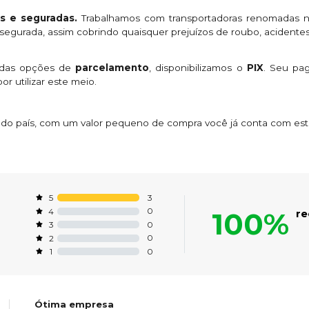
s e seguradas.
Trabalhamos com transportadoras renomadas n
egurada, assim cobrindo quaisquer prejuízos de roubo, acidentes
 das opções de
parcelamento
, disponibilizamos o
PIX
. Seu p
or utilizar este meio.
s do país, com um valor pequeno de compra você já conta com es
3
5
0
4
100%
r
0
3
0
2
0
1
Ótima empresa