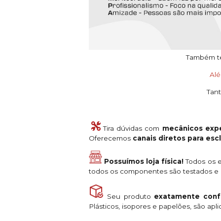
Também tem
Al
Tant
Tira dúvidas com
mecânicos expe
Oferecemos
canais diretos para es
Possuímos loja física!
Todos os e
todos os componentes são testados e a
Seu produto
exatamente conf
Plásticos, isopores e papelões, são ap