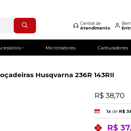
Central de
Bem-
Atendimento
Entr
Login Revendedor
Acessórios
Microtratores
Carburadores
oçadeiras Husqvarna 236R 143RII
R$ 38,70
1x
de
R$ 3
R$ 37