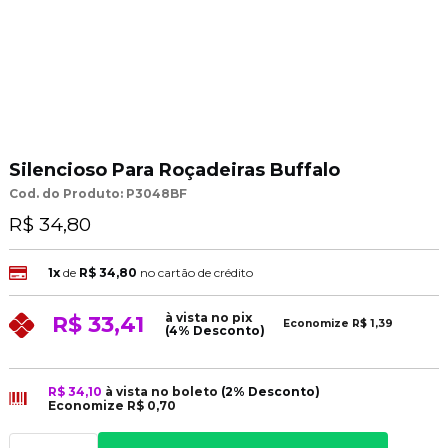
Silencioso Para Roçadeiras Buffalo
Cod. do Produto: P3048BF
R$ 34,80
1x
de
R$ 34,80
no cartão de crédito
à vista no pix
R$ 33,41
Economize
R$ 1,39
(4% Desconto)
R$ 34,10
à vista no boleto
(2% Desconto)
Economize
R$ 0,70