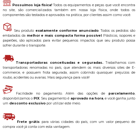
Possuímos loja física!
Todos os equipamentos e peças que você encontra
no site, são comercializados também em nossa loja física, onde todos os
componentes são testados e aprovados na prática, por clientes assim como você.
Seu produto
exatamente conforme anunciado
. Todos os pedidos são
embalados da
melhor e mais compacta forma possível
. Plásticos, isopores e
papelões, são aplicados para evitar pequenos impactos que seu produto possa
sofrer durante o transporte.
Transportadoras conceituadas e seguradas.
Trabalhamos com
transportadoras renomadas no país, que atendem os mais diversos sites de E-
commerce, e possuem frota segurada, assim cobrindo quaisquer prejuízos de
roubo, acidentes ou avarias. Mais segurança para você!
Facilidade no pagamento. Além das opções de
parcelamento
,
disponibilizamos o
PIX
. Seu pagamento é
aprovado na hora
, e você ganha junto
um
desconto exclusivo
por utilizar este meio.
Frete grátis
para várias cidades do país, com um valor pequeno de
compra você já conta com esta vantagem.