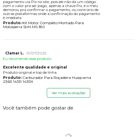
pagamento via Pix no site, pois ele não dá um código
com o valor pra ser pago, apenas a chave Pix, e o meu
demorou pra confirmar o pagamento, ou contrário de
outras plataformas onde a confirmação do pagamento
é imediata.
Produto:
Kit Motor Completo Montado Para
Motosserra Stihl MS 180
Clamar L.
10/07/2025
Eu recomendo esse produto.
Excelente qualidade e original
Produto original e top de linha
Produto:
Carburador Para Roçadeira Husqvarna
236R 143R 143RII
Ver mais avaliações
Você também pode gostar de