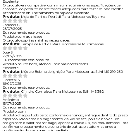
Excelente
O produto era compatível com meu maquinário, as especificações que
encontrei do produto no site foram adequadas para fazer minha escolha .
Atendimento on-line também foi rápido e excelente.
Produto:
Mola de Partida Retrátil Para Motosserras Toyama
Jackson C.
25/07/2025
Eu recomendo esse produto.
Produto com qualidade
O produto supri as minhas necessidades
Produto:
Tampa de Partida Para Motosserras Multimarcas
Jose S.
22/07/2025
Eu recomendo esse produto.
Produto muito bom, atendeu minhas necessidades
Excelente
Produto:
Módulo Bobina de Ignição Para Motosserras Stihl MS 210 250
Florestal S.
16/07/2025
Eu recomendo esse produto.
Produto:
Cilindro Completo Para Motosserras Stihl MS 382
Anônimo
15/07/2025
Eu recomendo esse produto.
Produto bom
Produto chegou tudo certo conforme o anúncio, entregue dentro do prazo
esperado. Problema é o pagamento via Pix no site, pois ele não dá um
código com o valor pra ser pago, apenas a chave Pix, e o meu demorou pra
confirmar o pagamento, ou contrário de outras plataformas onde a
confirmação do pagamento é imediata.