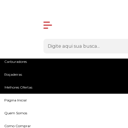
Olá Visitante!
Acesse sua conta e pedidos
Menu
Máquinas
Peças e Acessórios
Microtratores
Carburadores
Roçadeiras
Melhores Ofertas
Página Inicial
Quem Somos
Como Comprar