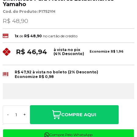
Yamaho
Cod. do Produto: P1752YH
R$ 48,90
1x
de
R$ 48,90
no cartão de crédito
à vista no pix
R$ 46,94
Economize
R$ 1,96
(4% Desconto)
R$ 47,92
à vista no boleto
(2% Desconto)
Economize
R$ 0,98
COMPRE AQUI
-
+
Compre Pelo WhatsApp