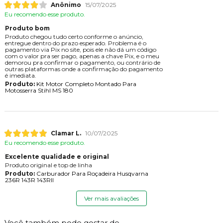
Anônimo
15/07/2025
Eu recomendo esse produto.
Produto bom
Produto chegou tudo certo conforme o anúncio,
entregue dentro do prazo esperado. Problema é o
pagamento via Pix no site, pois ele não dá um código
com o valor pra ser pago, apenas a chave Pix, e o meu
demorou pra confirmar o pagamento, ou contrário de
outras plataformas onde a confirmação do pagamento
é imediata.
Produto:
Kit Motor Completo Montado Para
Motosserra Stihl MS 180
Clamar L.
10/07/2025
Eu recomendo esse produto.
Excelente qualidade e original
Produto original e top de linha
Produto:
Carburador Para Roçadeira Husqvarna
236R 143R 143RII
Ver mais avaliações
Você também pode gostar de