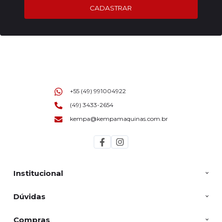
CADASTRAR
+55 (49) 991004922
(49) 3433-2654
kempa@kempamaquinas.com.br
Institucional
Dúvidas
Compras