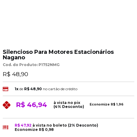
Silencioso Para Motores Estacionários
Nagano
Cod. do Produto: P1752NMG
R$ 48,90
1x
de
R$ 48,90
no cartão de crédito
à vista no pix
R$ 46,94
Economize
R$ 1,96
(4% Desconto)
R$ 47,92
à vista no boleto
(2% Desconto)
Economize
R$ 0,98