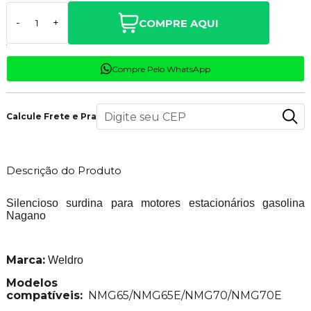
COMPRE AQUI
-
+
Compre Pelo WhatsApp
Calcule Frete e Prazo
Descrição do Produto
Silencioso surdina para motores estacionários gasolina
Nagano
Marca:
Weldro
Modelos
compatíveis:
NMG65/NMG65E/NMG70/NMG70E