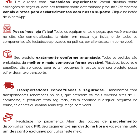
Tira dúvidas com
mecânicos experientes
: Possui dúvidas sobre
aplicações de peças ou detalhes técnicos sobre determinado produto? Oferecemos
canais diretos para esclarecimentos com nosso suporte
. Clique no botão
de WhatsApp!
Possuímos loja física!
Todos os equipamentos e peças que você encontra
no site, são comercializados também em nossa loja física, onde todos os
componentes são testados e aprovados na prática, por clientes assim como você.
Seu produto
exatamente conforme anunciado
. Todos os pedidos são
embalados da
melhor e mais compacta forma possível
. Plásticos, isopores e
papelões, são aplicados para evitar pequenos impactos que seu produto possa
sofrer durante o transporte.
Transportadoras conceituadas e seguradas.
Trabalhamos com
transportadoras renomadas no país, que atendem os mais diversos sites de E-
commerce, e possuem frota segurada, assim cobrindo quaisquer prejuízos de
roubo, acidentes ou avarias. Mais segurança para você!
Facilidade no pagamento. Além das opções de
parcelamento
,
disponibilizamos o
PIX
. Seu pagamento é
aprovado na hora
, e você ganha junto
um
desconto exclusivo
por utilizar este meio.