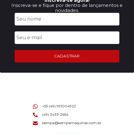
Inscreva-se agora!
Inscreva-se e fique por dentro de lançamentos e
novidades.
CADASTRAR
+55 (49) 991004922
(49) 3433-2654
kempa@kempamaquinas.com.br