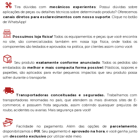
Tira dúvidas com
mecânicos experientes
: Possui dúvidas sobre
aplicações de peças ou detalhes técnicos sobre determinado produto? Oferecemos
canais diretos para esclarecimentos com nosso suporte
. Clique no botão
de WhatsApp!
Possuímos loja física!
Todos os equipamentos e peças que você encontra
no site, são comercializados também em nossa loja física, onde todos os
componentes são testados e aprovados na prática, por clientes assim como você.
Seu produto
exatamente conforme anunciado
. Todos os pedidos são
embalados da
melhor e mais compacta forma possível
. Plásticos, isopores e
papelões, são aplicados para evitar pequenos impactos que seu produto possa
sofrer durante o transporte.
Transportadoras conceituadas e seguradas.
Trabalhamos com
transportadoras renomadas no país, que atendem os mais diversos sites de E-
commerce, e possuem frota segurada, assim cobrindo quaisquer prejuízos de
roubo, acidentes ou avarias. Mais segurança para você!
Facilidade no pagamento. Além das opções de
parcelamento
,
disponibilizamos o
PIX
. Seu pagamento é
aprovado na hora
, e você ganha junto
um
desconto exclusivo
por utilizar este meio.