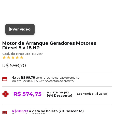
Ver vídeo
Motor de Arranque Geradores Motores
Diesel 5 à 18 HP
Cod. do Produto: P4297
R$ 598,70
6x
de
R$ 99,78
sem juros no cartão de crédito
ou até
12x
de
R$ 58,37
no cartão de crédito
à vista no pix
R$ 574,75
Economize
R$ 23,95
(4% Desconto)
R$ 586,73
à vista no boleto
(2% Desconto)