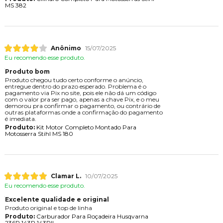
MS 382
Anônimo
15/07/2025
Eu recomendo esse produto.
Produto bom
Produto chegou tudo certo conforme o anúncio,
entregue dentro do prazo esperado. Problema é o
pagamento via Pix no site, pois ele não dá um código
com o valor pra ser pago, apenas a chave Pix, e o meu
demorou pra confirmar o pagamento, ou contrário de
outras plataformas onde a confirmação do pagamento
é imediata.
Produto:
Kit Motor Completo Montado Para
Motosserra Stihl MS 180
Clamar L.
10/07/2025
Eu recomendo esse produto.
Excelente qualidade e original
Produto original e top de linha
Produto:
Carburador Para Roçadeira Husqvarna
236R 143R 143RII