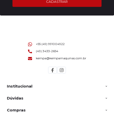
CADASTRAR
+55 (49) 991004922
(49) 3433-2654
kempa@kempamaquinas.com.br
Institucional
Dúvidas
Compras