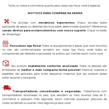
Tanto no nosso e-commerce quanto para nossa loja física, você é especial.
MOTIVOS PARA COMPRAR NA KEMPA
Tira dúvidas com
mecânicos experientes
: Possui dúvidas sobre
aplicações de peças ou detalhes técnicos sobre determinado produto? Oferecemos
canais diretos para esclarecimentos com nosso suporte
. Clique no botão
de WhatsApp!
Possuímos loja física!
Todos os equipamentos e peças que você encontra
no site, são comercializados também em nossa loja física, onde todos os
componentes são testados e aprovados na prática, por clientes assim como você.
Seu produto
exatamente conforme anunciado
. Todos os pedidos são
embalados da
melhor e mais compacta forma possível
. Plásticos, isopores e
papelões, são aplicados para evitar pequenos impactos que seu produto possa
sofrer durante o transporte.
Transportadoras conceituadas e seguradas.
Trabalhamos com
transportadoras renomadas no país, que atendem os mais diversos sites de E-
commerce, e possuem frota segurada, assim cobrindo quaisquer prejuízos de
roubo, acidentes ou avarias. Mais segurança para você!