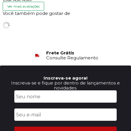
Ver mais avaliações
Você também pode gostar de
Atendimento
6X Sem Juros
Suporte via WhatsApp
no Cartão de Crédito
Inscreva-se agora!
Inscreva-se e fique por dentro de lançamentos e
novidades.