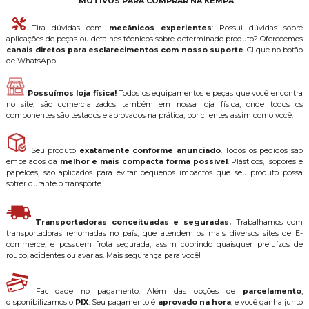
MOTIVOS PARA COMPRAR NA KEMPA
Tira dúvidas com
mecânicos experientes
: Possui dúvidas sobre
aplicações de peças ou detalhes técnicos sobre determinado produto? Oferecemos
canais diretos para esclarecimentos com nosso suporte
. Clique no botão
de WhatsApp!
Possuímos loja física!
Todos os equipamentos e peças que você encontra
no site, são comercializados também em nossa loja física, onde todos os
componentes são testados e aprovados na prática, por clientes assim como você.
Seu produto
exatamente conforme anunciado
. Todos os pedidos são
embalados da
melhor e mais compacta forma possível
. Plásticos, isopores e
papelões, são aplicados para evitar pequenos impactos que seu produto possa
sofrer durante o transporte.
Transportadoras conceituadas e seguradas.
Trabalhamos com
transportadoras renomadas no país, que atendem os mais diversos sites de E-
commerce, e possuem frota segurada, assim cobrindo quaisquer prejuízos de
roubo, acidentes ou avarias. Mais segurança para você!
Facilidade no pagamento. Além das opções de
parcelamento
,
disponibilizamos o
PIX
. Seu pagamento é
aprovado na hora
, e você ganha junto