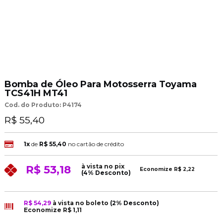
Bomba de Óleo Para Motosserra Toyama
TCS41H MT41
Cod. do Produto: P4174
R$ 55,40
1x
de
R$ 55,40
no cartão de crédito
à vista no pix
R$ 53,18
Economize
R$ 2,22
(4% Desconto)
R$ 54,29
à vista no boleto
(2% Desconto)
Economize
R$ 1,11