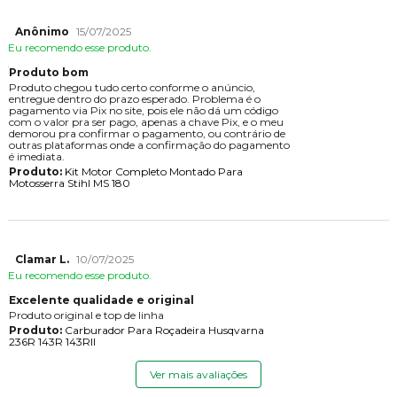
Anônimo
15/07/2025
Eu recomendo esse produto.
Produto bom
Produto chegou tudo certo conforme o anúncio,
entregue dentro do prazo esperado. Problema é o
pagamento via Pix no site, pois ele não dá um código
com o valor pra ser pago, apenas a chave Pix, e o meu
demorou pra confirmar o pagamento, ou contrário de
outras plataformas onde a confirmação do pagamento
é imediata.
Produto:
Kit Motor Completo Montado Para
Motosserra Stihl MS 180
Clamar L.
10/07/2025
Eu recomendo esse produto.
Excelente qualidade e original
Produto original e top de linha
Produto:
Carburador Para Roçadeira Husqvarna
236R 143R 143RII
Ver mais avaliações