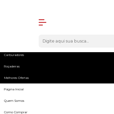
Olá Visitante!
Acesse sua conta e pedidos
Menu
Máquinas
Peças e Acessórios
Microtratores
Carburadores
Roçadeiras
Melhores Ofertas
Página Inicial
Quem Somos
Como Comprar