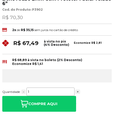
6”
Cod. do Produto: P3902
R$ 70,30
2x
de
R$ 35,15
sem juros no cartão de crédito
à vista no pix
R$ 67,49
Economize
R$ 2,81
(4% Desconto)
R$ 68,89
à vista no boleto
(2% Desconto)
Economize
R$ 1,41
-
+
Quantidade:
COMPRE AQUI