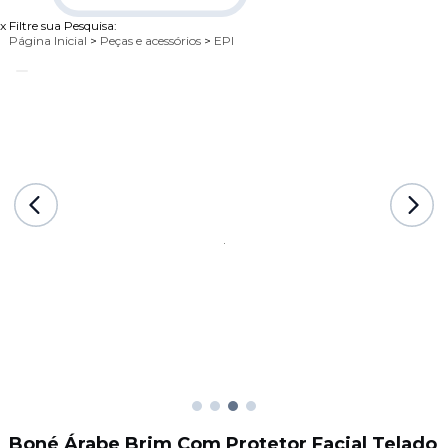
x
Filtre sua Pesquisa:
Página Inicial
>
Peças e acessórios
>
EPI
Boné Árabe Brim Com Protetor Facial Telado