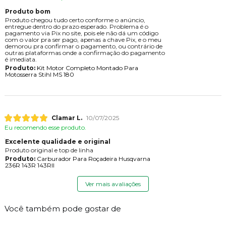
Produto bom
Produto chegou tudo certo conforme o anúncio,
entregue dentro do prazo esperado. Problema é o
pagamento via Pix no site, pois ele não dá um código
com o valor pra ser pago, apenas a chave Pix, e o meu
demorou pra confirmar o pagamento, ou contrário de
outras plataformas onde a confirmação do pagamento
é imediata.
Produto:
Kit Motor Completo Montado Para
Motosserra Stihl MS 180
Clamar L.
10/07/2025
Eu recomendo esse produto.
Excelente qualidade e original
Produto original e top de linha
Produto:
Carburador Para Roçadeira Husqvarna
236R 143R 143RII
Ver mais avaliações
Você também pode gostar de