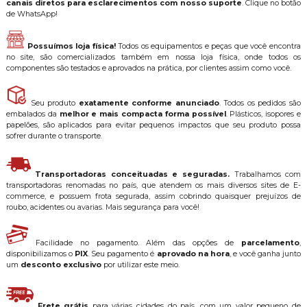
canais diretos para esclarecimentos com nosso suporte
. Clique no botão
de WhatsApp!
Possuímos loja física!
Todos os equipamentos e peças que você encontra
no site, são comercializados também em nossa loja física, onde todos os
componentes são testados e aprovados na prática, por clientes assim como você.
Seu produto
exatamente conforme anunciado
. Todos os pedidos são
embalados da
melhor e mais compacta forma possível
. Plásticos, isopores e
papelões, são aplicados para evitar pequenos impactos que seu produto possa
sofrer durante o transporte.
Transportadoras conceituadas e seguradas.
Trabalhamos com
transportadoras renomadas no país, que atendem os mais diversos sites de E-
commerce, e possuem frota segurada, assim cobrindo quaisquer prejuízos de
roubo, acidentes ou avarias. Mais segurança para você!
Facilidade no pagamento. Além das opções de
parcelamento
,
disponibilizamos o
PIX
. Seu pagamento é
aprovado na hora
, e você ganha junto
um
desconto exclusivo
por utilizar este meio.
Frete grátis
para várias cidades do país, com um valor pequeno de