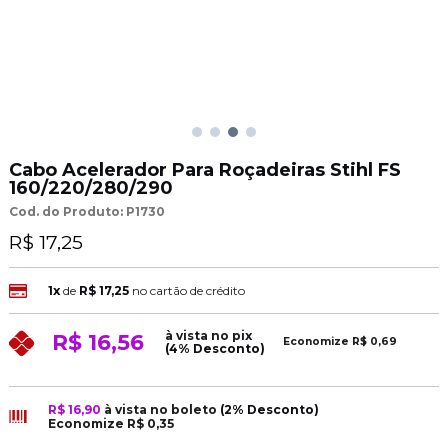
Cabo Acelerador Para Roçadeiras Stihl FS
160/220/280/290
Cod. do Produto: P1730
R$ 17,25
1x
de
R$ 17,25
no cartão de crédito
à vista no pix
R$ 16,56
Economize
R$ 0,69
(4% Desconto)
R$ 16,90
à vista no boleto
(2% Desconto)
Economize
R$ 0,35