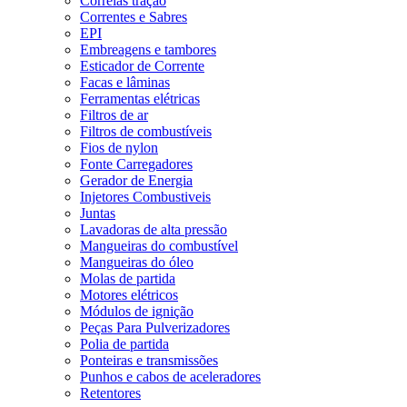
Correias tração
Correntes e Sabres
EPI
Embreagens e tambores
Esticador de Corrente
Facas e lâminas
Ferramentas elétricas
Filtros de ar
Filtros de combustíveis
Fios de nylon
Fonte Carregadores
Gerador de Energia
Injetores Combustiveis
Juntas
Lavadoras de alta pressão
Mangueiras do combustível
Mangueiras do óleo
Molas de partida
Motores elétricos
Módulos de ignição
Peças Para Pulverizadores
Polia de partida
Ponteiras e transmissões
Punhos e cabos de aceleradores
Retentores