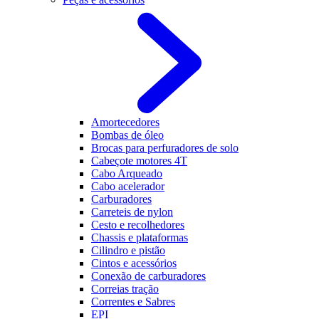
Amortecedores
Bombas de óleo
Brocas para perfuradores de solo
Cabeçote motores 4T
Cabo Arqueado
Cabo acelerador
Carburadores
Carreteis de nylon
Cesto e recolhedores
Chassis e plataformas
Cilindro e pistão
Cintos e acessórios
Conexão de carburadores
Correias tração
Correntes e Sabres
EPI