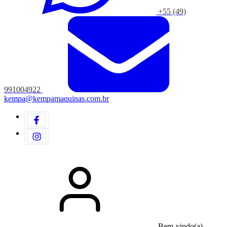
+55 (49)
991004922
kempa@kempamaquinas.com.br
Bem-vindo(a)