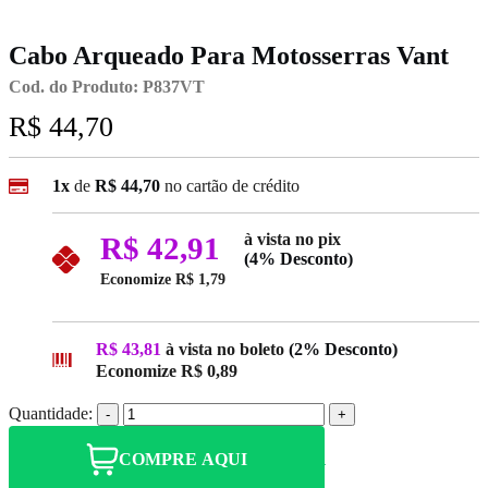
Cabo Arqueado Para Motosserras Vant
Cod. do Produto: P837VT
R$ 44,70
1x
de
R$ 44,70
no cartão de crédito
à vista no pix
R$ 42,91
(4% Desconto)
Economize
R$ 1,79
R$ 43,81
à vista no boleto
(2% Desconto)
Economize
R$ 0,89
Quantidade:
-
+
COMPRE AQUI