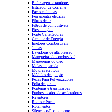
Embreagens e tambores
Esticador de Corrente
Facas e lâminas
Ferramentas elétricas
Filtros de ar
Filtros de combustíveis
Fios de nylon
Fonte Carregadores
Gerador de Energia
Injetores Combustiveis
Juntas
Lavadoras de alta pressão
Mangueiras do combustível
Mangueiras do óleo
Molas de partida
Motores elétricos
Módulos de ignição
Peças Para Pulverizadores
Polia de partida
Ponteiras e transmissões
Punhos e cabos de aceleradores
Retentores
Rodas e Pneus
Rolamentos
Silencioso/Escapamento