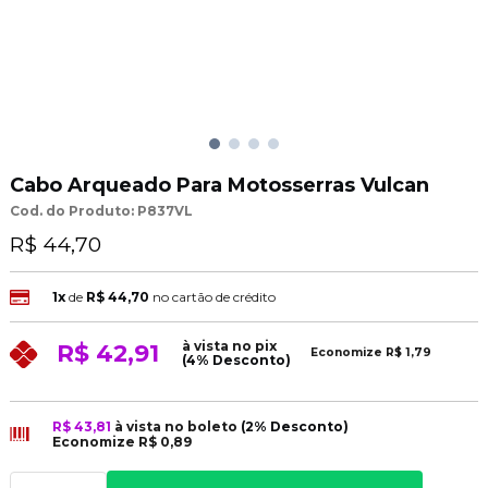
Cabo Arqueado Para Motosserras Vulcan
Cod. do Produto: P837VL
R$ 44,70
1x
de
R$ 44,70
no cartão de crédito
à vista no pix
R$ 42,91
Economize
R$ 1,79
(4% Desconto)
R$ 43,81
à vista no boleto
(2% Desconto)
Economize
R$ 0,89