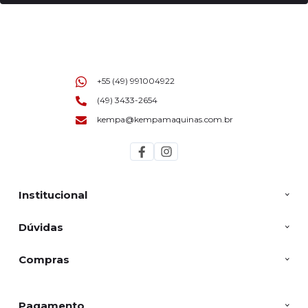
+55 (49) 991004922
(49) 3433-2654
kempa@kempamaquinas.com.br
Institucional
Dúvidas
Compras
Pagamento