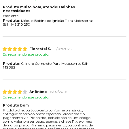
Produto muito bom, atendeu minhas
necessidades
Excelente
Produto:
Módulo Bobina de Ignição Para Motosserras
Stihl MS 210 250
Florestal S.
16/07/2025
Eu recomendo esse produto.
Produto:
Cilindro Completo Para Motosserras Stihl
MS 382
Anônimo
15/07/2025
Eu recomendo esse produto.
Produto bom
Produto chegou tudo certo conforme o anúncio,
entregue dentro do prazo esperado. Problema é o
pagamento via Pix no site, pois ele não dá um código
com o valor pra ser pago, apenas a chave Pix, e o meu
demorou pra confirmar o pagamento, ou contrário de
outras plataformas onde a confirmação do pagamento