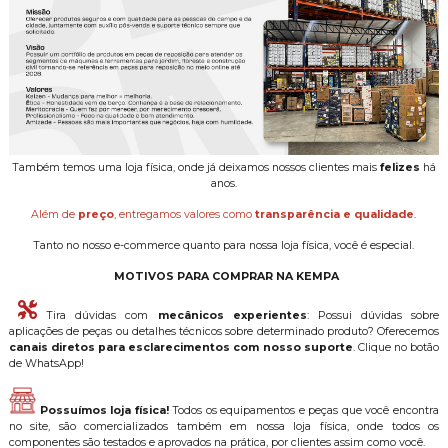
Também temos uma loja física, onde já deixamos nossos clientes mais
felizes
há
anos.
Além de
preço
, entregamos valores como
transparência e qualidade
.
Tanto no nosso e-commerce quanto para nossa loja física, você é especial.
MOTIVOS PARA COMPRAR NA KEMPA
Tira dúvidas com
mecânicos experientes
: Possui dúvidas sobre
aplicações de peças ou detalhes técnicos sobre determinado produto? Oferecemos
canais diretos para esclarecimentos com nosso suporte
. Clique no botão
de WhatsApp!
Possuímos loja física!
Todos os equipamentos e peças que você encontra
no site, são comercializados também em nossa loja física, onde todos os
componentes são testados e aprovados na prática, por clientes assim como você.