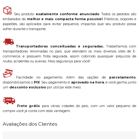
Seu produto
exatamente conforme anunciado
. Todos os pedidos são
embalados da
melhor e mais compacta forma possível
. Plásticos, isopores e
papelões, são aplicados para evitar pequenos impactos que seu produto possa
sofrer durante o transporte.
Transportadoras conceituadas e seguradas.
Trabalhamos com
transportadoras renomadas no país, que atendem os mais diversos sites de E-
commerce, e possuem frota segurada, assim cobrindo quaisquer prejuízos de
roubo, acidentes ou avarias. Mais segurança para você!
Facilidade no pagamento. Além das opções de
parcelamento
,
disponibilizamos o
PIX
. Seu pagamento é
aprovado na hora
, e você ganha junto
um
desconto exclusivo
por utilizar este meio.
Frete grátis
para várias cidades do país, com um valor pequeno de
compra você já conta com esta vantagem.
Avaliações dos Clientes