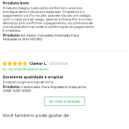
Produto bom
Produto chegou tudo certo conforme o anúncio,
entregue dentro do prazo esperado. Problema é o
pagamento via Pix no site, pois ele não dá um código
com o valor pra ser pago, apenas a chave Pix, e o meu
demorou pra confirmar o pagamento, ou contrário de
outras plataformas onde a confirmação do pagamento
é imediata.
Produto:
Kit Motor Completo Montado Para
Motosserra Stihl MS 180
Clamar L.
10/07/2025
Eu recomendo esse produto.
Excelente qualidade e original
Produto original e top de linha
Produto:
Carburador Para Roçadeira Husqvarna
236R 143R 143RII
Ver mais avaliações
Você também pode gostar de