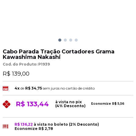
Cabo Parada Tração Cortadores Grama
Kawashima Nakashi
Cod. do Produto: P1939
R$ 139,00
4x
de
R$ 34,75
sem juros no cartão de crédito
à vista no pix
R$ 133,44
Economize
R$ 5,56
(4% Desconto)
R$ 136,22
à vista no boleto
(2% Desconto)
Economize
R$ 2,78