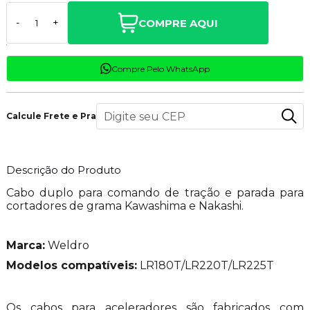
COMPRE AQUI
-
+
Compre Pelo WhatsApp
Calcule Frete e Prazo
Descrição do Produto
Cabo duplo para comando de tração e parada para
cortadores de grama Kawashima e Nakashi.
Marca:
Weldro
Modelos compatíveis:
LR180T/LR220T/LR225T
Os cabos para aceleradores são fabricados com