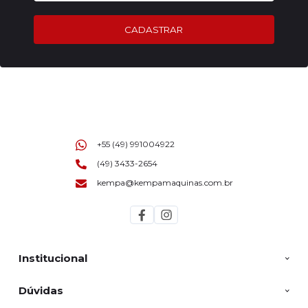
CADASTRAR
+55 (49) 991004922
(49) 3433-2654
kempa@kempamaquinas.com.br
Institucional
Dúvidas