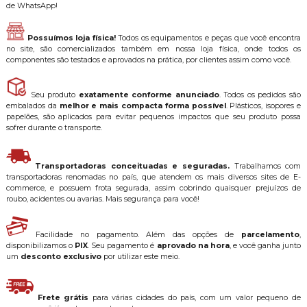
de WhatsApp!
Possuímos loja física!
Todos os equipamentos e peças que você encontra
no site, são comercializados também em nossa loja física, onde todos os
componentes são testados e aprovados na prática, por clientes assim como você.
Seu produto
exatamente conforme anunciado
. Todos os pedidos são
embalados da
melhor e mais compacta forma possível
. Plásticos, isopores e
papelões, são aplicados para evitar pequenos impactos que seu produto possa
sofrer durante o transporte.
Transportadoras conceituadas e seguradas.
Trabalhamos com
transportadoras renomadas no país, que atendem os mais diversos sites de E-
commerce, e possuem frota segurada, assim cobrindo quaisquer prejuízos de
roubo, acidentes ou avarias. Mais segurança para você!
Facilidade no pagamento. Além das opções de
parcelamento
,
disponibilizamos o
PIX
. Seu pagamento é
aprovado na hora
, e você ganha junto
um
desconto exclusivo
por utilizar este meio.
Frete grátis
para várias cidades do país, com um valor pequeno de