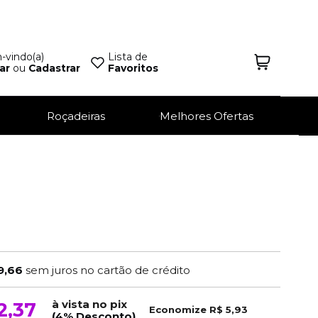
vindo(a)
Lista de
ar
ou
Cadastrar
Favoritos
Roçadeiras
Melhores Ofertas
9,66
sem juros no cartão de crédito
à vista no pix
2,37
Economize
R$ 5,93
(4% Desconto)