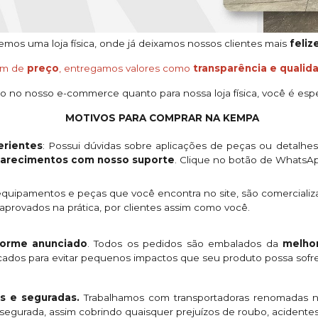
os uma loja física, onde já deixamos nossos clientes mais
feliz
ém de
preço
, entregamos valores como
transparência e qualid
o no nosso e-commerce quanto para nossa loja física, você é espe
MOTIVOS PARA COMPRAR NA KEMPA
rientes
: Possui dúvidas sobre aplicações de peças ou detalhe
clarecimentos com nosso suporte
. Clique no botão de WhatsA
quipamentos e peças que você encontra no site, são comercializ
provados na prática, por clientes assim como você.
orme anunciado
. Todos os pedidos são embalados da
melhor
licados para evitar pequenos impactos que seu produto possa sofre
s e seguradas.
Trabalhamos com transportadoras renomadas n
egurada, assim cobrindo quaisquer prejuízos de roubo, acidentes