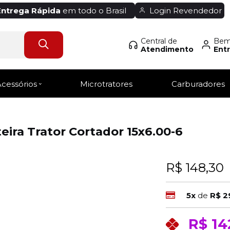
Entrega Rápida
em todo o Brasil
Login Revendedor
Central de
Bem-
Atendimento
Entr
Acessórios
Microtratores
Carburadores
ira Trator Cortador 15x6.00-6
R$ 148,30
5x
de
R$ 2
R$ 14