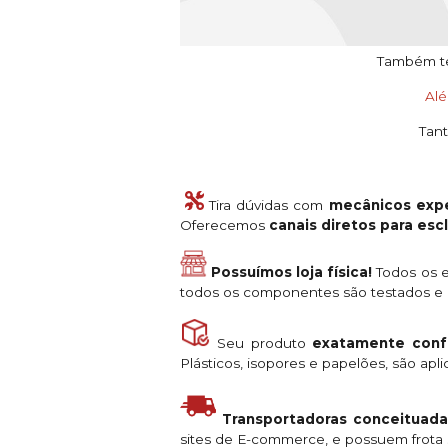
Também tem
Al
Tant
Tira dúvidas com
mecânicos expe
Oferecemos
canais diretos para es
Possuímos loja física!
Todos os e
todos os componentes são testados e a
Seu produto
exatamente conf
Plásticos, isopores e papelões, são ap
Transportadoras conceituada
sites de E-commerce, e possuem frota s