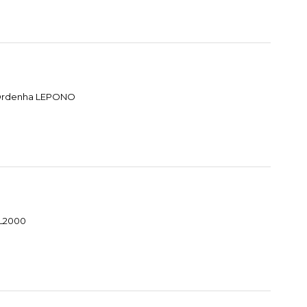
e Ordenha LEPONO
HL2000