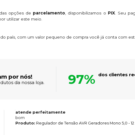
 das opções de
parcelamento
, disponibilizamos o
PIX
. Seu p
or utilizar este meio.
s do país, com um valor pequeno de compra você já conta com es
97%
dos clientes 
am por nós!
dutos da nossa loja.
atende perfeitamente
bom
Produto:
Regulador de Tensão AVR Geradores Mono 5,0 - 12