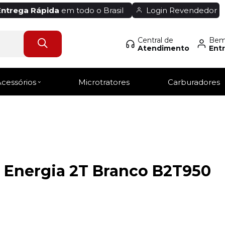
Entrega Rápida
em todo o Brasil
Login Revendedor
Central de
Bem-
Atendimento
Entr
Acessórios
Microtratores
Carburadores
 Energia 2T Branco B2T950