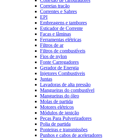
Conexão de carburadores
Correias tração
Correntes e Sabres
EPI
Embreagens e tambores
Esticador de Corrente
Facas e lâminas
Ferramentas elétricas
Filtros de ar
Filtros de combustíveis
Fios de nylon
Fonte Carregadores
Gerador de Energia
Injetores Combustiveis
Juntas
Lavadoras de alta pressão
Mangueiras do combustível
Mangueiras do óleo
Molas de partida
Motores elétricos
Módulos de ignição
Peças Para Pulverizadores
Polia de partida
Ponteiras e transmissões
Punhos e cabos de aceleradores