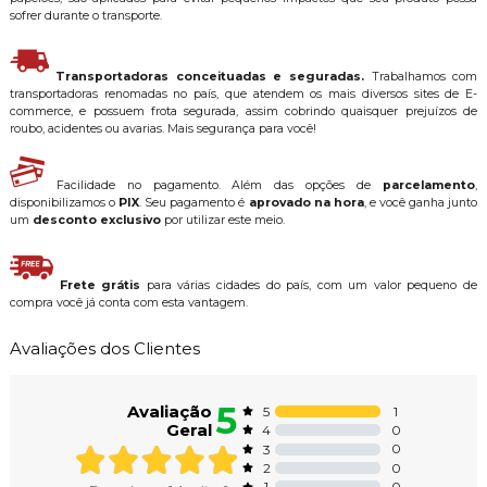
sofrer durante o transporte.
Transportadoras conceituadas e seguradas.
Trabalhamos com
transportadoras renomadas no país, que atendem os mais diversos sites de E-
commerce, e possuem frota segurada, assim cobrindo quaisquer prejuízos de
roubo, acidentes ou avarias. Mais segurança para você!
Facilidade no pagamento. Além das opções de
parcelamento
,
disponibilizamos o
PIX
. Seu pagamento é
aprovado na hora
, e você ganha junto
um
desconto exclusivo
por utilizar este meio.
Frete grátis
para várias cidades do país, com um valor pequeno de
compra você já conta com esta vantagem.
Avaliações dos Clientes
5
Avaliação
1
5
Geral
0
4
0
3
0
2
0
1