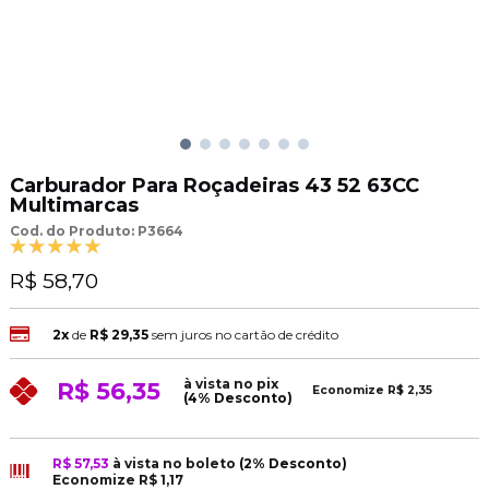
Carburador Para Roçadeiras 43 52 63CC
Multimarcas
Cod. do Produto: P3664
R$ 58,70
2x
de
R$ 29,35
sem juros no cartão de crédito
à vista no pix
R$ 56,35
Economize
R$ 2,35
(4% Desconto)
R$ 57,53
à vista no boleto
(2% Desconto)
Economize
R$ 1,17