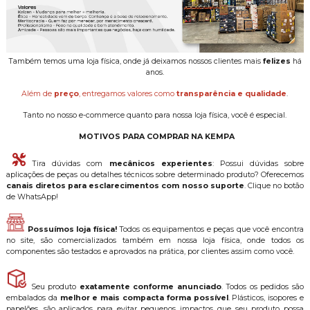
Também temos uma loja física, onde já deixamos nossos clientes mais
felizes
há
anos.
Além de
preço
, entregamos valores como
transparência e qualidade
.
Tanto no nosso e-commerce quanto para nossa loja física, você é especial.
MOTIVOS PARA COMPRAR NA KEMPA
Tira dúvidas com
mecânicos experientes
: Possui dúvidas sobre
aplicações de peças ou detalhes técnicos sobre determinado produto? Oferecemos
canais diretos para esclarecimentos com nosso suporte
. Clique no botão
de WhatsApp!
Possuímos loja física!
Todos os equipamentos e peças que você encontra
no site, são comercializados também em nossa loja física, onde todos os
componentes são testados e aprovados na prática, por clientes assim como você.
Seu produto
exatamente conforme anunciado
. Todos os pedidos são
embalados da
melhor e mais compacta forma possível
. Plásticos, isopores e
papelões, são aplicados para evitar pequenos impactos que seu produto possa