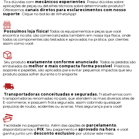
Tira dúvidas com
mecânicos experientes
: Possui dúvidas sobre
aplicações de peças ou detalhes técnicos sobre determinado produto?
Oferecemos
canais diretos para esclarecimentos com nosso
suporte
. Clique no botão de WhatsApp!
Possuímos loja física!
Todos os equipamentos e peças que você
encontra no site, são comercializados também em nossa loja física, onde
todos os componentes são testados e aprovados na prática, por clientes
assim como você.
Seu produto
exatamente conforme anunciado
. Todos os pedidos são
embalados da
melhor e mais compacta forma possível
. Plásticos,
isopores e papelões, são aplicados para evitar pequenos impactos que seu
produto possa sofrer durante o transporte.
Transportadoras conceituadas e seguradas.
Trabalhamos com
transportadoras renomadas no país, que atendem os mais diversos sites de
E-commerce, e possuem frota segurada, assim cobrindo quaisquer
prejuízos de roubo, acidentes ou avarias. Mais segurança para você!
Facilidade no pagamento. Além das opções de
parcelamento
,
disponibilizamos o
PIX
. Seu pagamento é
aprovado na hora
, e você
ganha junto um
desconto exclusivo
por utilizar este meio.