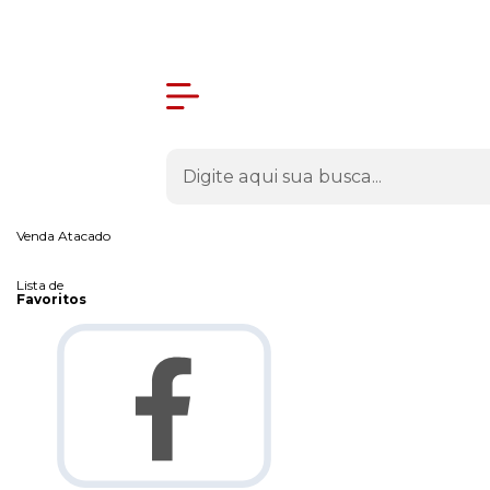
Olá Visitante!
Acesse sua conta e pedidos
Página Inicial
Quem Somos
Como Comprar
Fale Conosco
Venda Atacado
Lista de
Favoritos