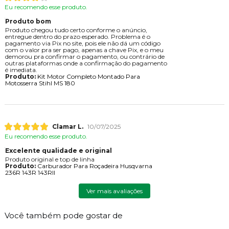
Eu recomendo esse produto.
Produto bom
Produto chegou tudo certo conforme o anúncio,
entregue dentro do prazo esperado. Problema é o
pagamento via Pix no site, pois ele não dá um código
com o valor pra ser pago, apenas a chave Pix, e o meu
demorou pra confirmar o pagamento, ou contrário de
outras plataformas onde a confirmação do pagamento
é imediata.
Produto:
Kit Motor Completo Montado Para
Motosserra Stihl MS 180
Clamar L.
10/07/2025
Eu recomendo esse produto.
Excelente qualidade e original
Produto original e top de linha
Produto:
Carburador Para Roçadeira Husqvarna
236R 143R 143RII
Ver mais avaliações
Você também pode gostar de