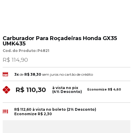
Carburador Para Roçadeiras Honda GX35
UMK435
Cod. do Produto: P4821
R$ 114,90
3x
de
R$ 38,30
sem juros no cartão de crédito
à vista no pix
R$ 110,30
Economize
R$ 4,60
(4% Desconto)
R$ 112,60
à vista no boleto
(2% Desconto)
Economize
R$ 2,30