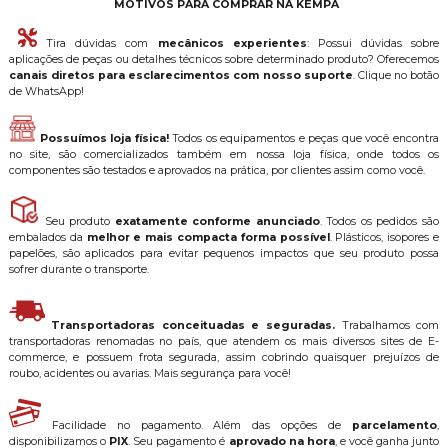
MOTIVOS PARA COMPRAR NA KEMPA
Tira dúvidas com
mecânicos experientes
: Possui dúvidas sobre
aplicações de peças ou detalhes técnicos sobre determinado produto? Oferecemos
canais diretos para esclarecimentos com nosso suporte
. Clique no botão
de WhatsApp!
Possuímos loja física!
Todos os equipamentos e peças que você encontra
no site, são comercializados também em nossa loja física, onde todos os
componentes são testados e aprovados na prática, por clientes assim como você.
Seu produto
exatamente conforme anunciado
. Todos os pedidos são
embalados da
melhor e mais compacta forma possível
. Plásticos, isopores e
papelões, são aplicados para evitar pequenos impactos que seu produto possa
sofrer durante o transporte.
Transportadoras conceituadas e seguradas.
Trabalhamos com
transportadoras renomadas no país, que atendem os mais diversos sites de E-
commerce, e possuem frota segurada, assim cobrindo quaisquer prejuízos de
roubo, acidentes ou avarias. Mais segurança para você!
Facilidade no pagamento. Além das opções de
parcelamento
,
disponibilizamos o
PIX
. Seu pagamento é
aprovado na hora
, e você ganha junto