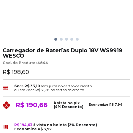
Carregador de Baterias Duplo 18V WS9919
WESCO
Cod. do Produto: 4844
R$ 198,60
6x
de
R$ 33,10
sem juros no cartão de crédito
ou até
7x
de
R$ 31,28
no cartão de crédito
à vista no pix
R$ 190,66
Economize
R$ 7,94
(4% Desconto)
R$ 194,63
à vista no boleto
(2% Desconto)
Economize
R$ 3,97