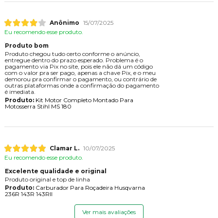
Anônimo
15/07/2025
Eu recomendo esse produto.
Produto bom
Produto chegou tudo certo conforme o anúncio,
entregue dentro do prazo esperado. Problema é o
pagamento via Pix no site, pois ele não dá um código
com o valor pra ser pago, apenas a chave Pix, e o meu
demorou pra confirmar o pagamento, ou contrário de
outras plataformas onde a confirmação do pagamento
é imediata.
Produto:
Kit Motor Completo Montado Para
Motosserra Stihl MS 180
Clamar L.
10/07/2025
Eu recomendo esse produto.
Excelente qualidade e original
Produto original e top de linha
Produto:
Carburador Para Roçadeira Husqvarna
236R 143R 143RII
Ver mais avaliações