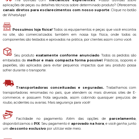
Tira dúvidas com
mecânicos experientes
: Possui dúvidas sobre
aplicações de peças ou detalhes técnicos sobre determinado produto? Oferecemos
canais diretos para esclarecimentos com nosso suporte
. Clique no botão
de WhatsApp!
Possuímos loja física!
Todos os equipamentos e peças que você encontra
no site, são comercializados também em nossa loja física, onde todos os
componentes são testados e aprovados na prática, por clientes assim como você.
Seu produto
exatamente conforme anunciado
. Todos os pedidos são
embalados da
melhor e mais compacta forma possível
. Plásticos, isopores e
papelões, são aplicados para evitar pequenos impactos que seu produto possa
sofrer durante o transporte.
Transportadoras conceituadas e seguradas.
Trabalhamos com
transportadoras renomadas no país, que atendem os mais diversos sites de E-
commerce, e possuem frota segurada, assim cobrindo quaisquer prejuízos de
roubo, acidentes ou avarias. Mais segurança para você!
Facilidade no pagamento. Além das opções de
parcelamento
,
disponibilizamos o
PIX
. Seu pagamento é
aprovado na hora
, e você ganha junto
um
desconto exclusivo
por utilizar este meio.