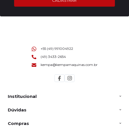
CADASTRAR
+55 (49) 991004922
(49) 3433-2654
kempa@kempamaquinas.com.br
Institucional
Dúvidas
Compras