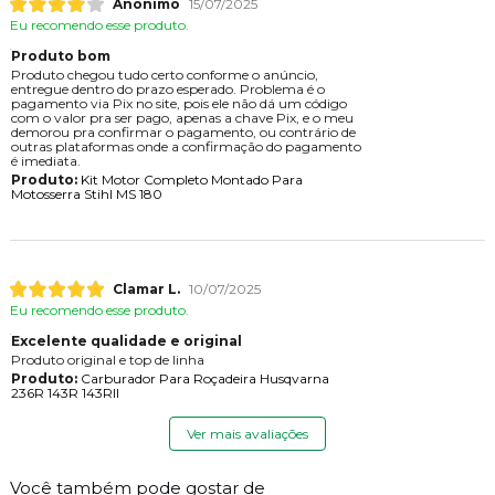
Anônimo
15/07/2025
Eu recomendo esse produto.
Produto bom
Produto chegou tudo certo conforme o anúncio,
entregue dentro do prazo esperado. Problema é o
pagamento via Pix no site, pois ele não dá um código
com o valor pra ser pago, apenas a chave Pix, e o meu
demorou pra confirmar o pagamento, ou contrário de
outras plataformas onde a confirmação do pagamento
é imediata.
Produto:
Kit Motor Completo Montado Para
Motosserra Stihl MS 180
Clamar L.
10/07/2025
Eu recomendo esse produto.
Excelente qualidade e original
Produto original e top de linha
Produto:
Carburador Para Roçadeira Husqvarna
236R 143R 143RII
Ver mais avaliações
Você também pode gostar de