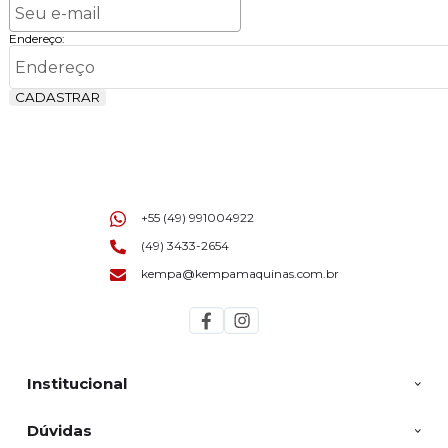
Endereço:
CADASTRAR
+55 (49) 991004922
(49) 3433-2654
kempa@kempamaquinas.com.br
Institucional
Dúvidas