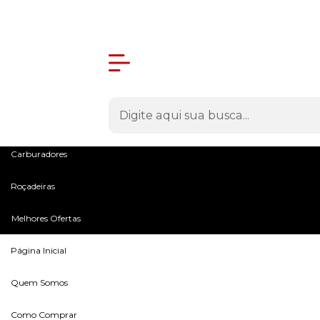
Olá Visitante!
Acesse sua conta e pedidos
Menu
Máquinas
Peças e Acessórios
Microtratores
Carburadores
Roçadeiras
Melhores Ofertas
Página Inicial
Quem Somos
Como Comprar