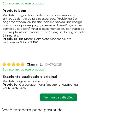
Eu recomendo esse produto.
Produto bom
Produto chegou tudo certo conforme o anúncio,
entregue dentro do prazo esperado. Problema é o
pagamento via Pix no site, pois ele não dá um código
com o valor pra ser pago, apenas a chave Pix, e o meu
demorou pra confirmar o pagamento, ou contrário de
outras plataformas onde a confirmação do pagamento
é imediata.
Produto:
Kit Motor Completo Montado Para
Motosserra Stihl MS 180
Clamar L.
10/07/2025
Eu recomendo esse produto.
Excelente qualidade e original
Produto original e top de linha
Produto:
Carburador Para Roçadeira Husqvarna
236R 143R 143RII
Ver mais avaliações
Você também pode gostar de