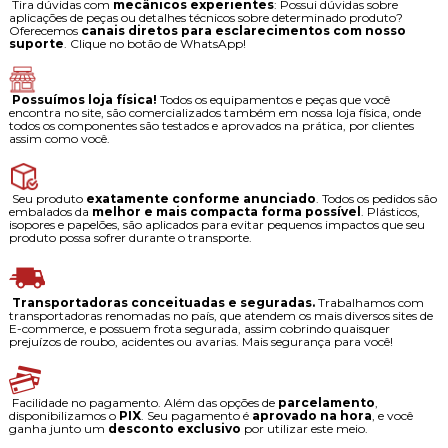
Tira dúvidas com
mecânicos experientes
: Possui dúvidas sobre
aplicações de peças ou detalhes técnicos sobre determinado produto?
Oferecemos
canais diretos para esclarecimentos com nosso
suporte
. Clique no botão de WhatsApp!
Possuímos loja física!
Todos os equipamentos e peças que você
encontra no site, são comercializados também em nossa loja física, onde
todos os componentes são testados e aprovados na prática, por clientes
assim como você.
Seu produto
exatamente conforme anunciado
. Todos os pedidos são
embalados da
melhor e mais compacta forma possível
. Plásticos,
isopores e papelões, são aplicados para evitar pequenos impactos que seu
produto possa sofrer durante o transporte.
Transportadoras conceituadas e seguradas.
Trabalhamos com
transportadoras renomadas no país, que atendem os mais diversos sites de
E-commerce, e possuem frota segurada, assim cobrindo quaisquer
prejuízos de roubo, acidentes ou avarias. Mais segurança para você!
Facilidade no pagamento. Além das opções de
parcelamento
,
disponibilizamos o
PIX
. Seu pagamento é
aprovado na hora
, e você
ganha junto um
desconto exclusivo
por utilizar este meio.