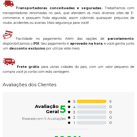
Transportadoras conceituadas e seguradas.
Trabalhamos com
transportadoras renomadas no país, que atendem os mais diversos sites de E-
commerce, e possuem frota segurada, assim cobrindo quaisquer prejuízos de
roubo, acidentes ou avarias. Mais segurança para você!
Facilidade no pagamento. Além das opções de
parcelamento
,
disponibilizamos o
PIX
. Seu pagamento é
aprovado na hora
, e você ganha junto
um
desconto exclusivo
por utilizar este meio.
Frete grátis
para várias cidades do país, com um valor pequeno de
compra você já conta com esta vantagem.
Avaliações dos Clientes
9
5
5
Avaliação
0
4
Geral
0
3
0
2
Baseado em
9
Avaliações
0
1