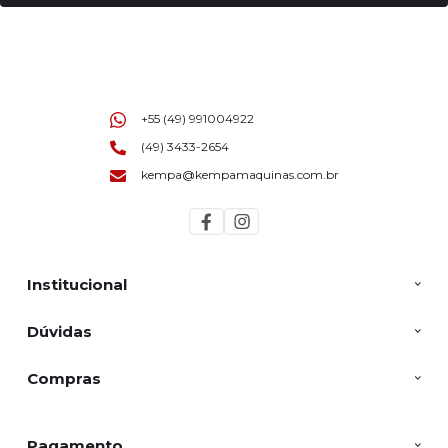
+55 (49) 991004922
(49) 3433-2654
kempa@kempamaquinas.com.br
Institucional
Dúvidas
Compras
Pagamento