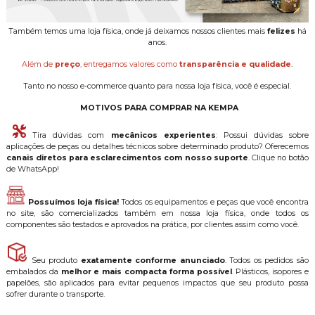
Também temos uma loja física, onde já deixamos nossos clientes mais
felizes
há
anos.
Além de
preço
, entregamos valores como
transparência e qualidade
.
Tanto no nosso e-commerce quanto para nossa loja física, você é especial.
MOTIVOS PARA COMPRAR NA KEMPA
Tira dúvidas com
mecânicos experientes
: Possui dúvidas sobre
aplicações de peças ou detalhes técnicos sobre determinado produto? Oferecemos
canais diretos para esclarecimentos com nosso suporte
. Clique no botão
de WhatsApp!
Possuímos loja física!
Todos os equipamentos e peças que você encontra
no site, são comercializados também em nossa loja física, onde todos os
componentes são testados e aprovados na prática, por clientes assim como você.
Seu produto
exatamente conforme anunciado
. Todos os pedidos são
embalados da
melhor e mais compacta forma possível
. Plásticos, isopores e
papelões, são aplicados para evitar pequenos impactos que seu produto possa
sofrer durante o transporte.