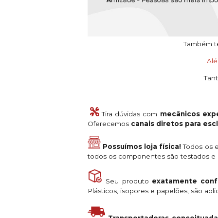
Também tem
Al
Tant
Tira dúvidas com
mecânicos expe
Oferecemos
canais diretos para es
Possuímos loja física!
Todos os e
todos os componentes são testados e a
Seu produto
exatamente conf
Plásticos, isopores e papelões, são ap