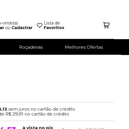
vindo(a)
Lista de
ar
ou
Cadastrar
Favoritos
Roçadeiras
Melhores Ofertas
1,13
sem juros no cartão de crédito
de
R$ 29,91
no cartão de crédito
à vista no pix