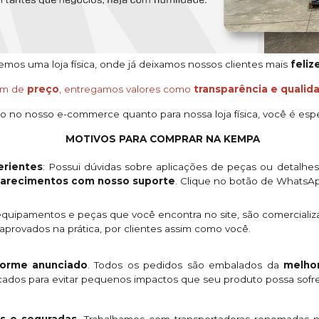
os uma loja física, onde já deixamos nossos clientes mais
feliz
ém de
preço
, entregamos valores como
transparência e qualid
o no nosso e-commerce quanto para nossa loja física, você é espe
MOTIVOS PARA COMPRAR NA KEMPA
rientes
: Possui dúvidas sobre aplicações de peças ou detalhe
clarecimentos com nosso suporte
. Clique no botão de WhatsA
quipamentos e peças que você encontra no site, são comercializ
provados na prática, por clientes assim como você.
orme anunciado
. Todos os pedidos são embalados da
melhor
licados para evitar pequenos impactos que seu produto possa sofre