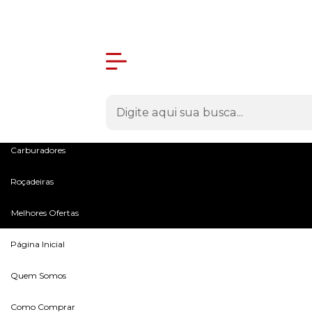
Olá Visitante!
Acesse sua conta e pedidos
Menu
Máquinas
Peças e Acessórios
Microtratores
Carburadores
Roçadeiras
Melhores Ofertas
Página Inicial
Quem Somos
Como Comprar