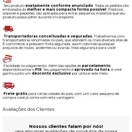
Seu produto
exatamente conforme anunciado
. Todos os pedidos são
embalados da
melhor e mais compacta forma possível
. Plásticos,
isopores e papelões, são aplicados para evitar pequenos impactos que seu
produto possa sofrer durante o transporte.
Transportadoras conceituadas e seguradas.
Trabalhamos com
transportadoras renomadas no país, que atendem os mais diversos sites de
E-commerce, e possuem frota segurada, assim cobrindo quaisquer
prejuízos de roubo, acidentes ou avarias. Mais segurança para você!
Facilidade no pagamento. Além das opções de
parcelamento
,
disponibilizamos o
PIX
. Seu pagamento é
aprovado na hora
, e você
ganha junto um
desconto exclusivo
por utilizar este meio.
Frete grátis
para várias cidades do país, com um valor pequeno de
compra você já conta com esta vantagem.
Avaliações dos Clientes
Nossos clientes falam por nós!
veja algumas avaliações de produtos da nossa