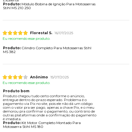
Excelente
Produto:
Módulo Bobina de Ignição Para Motosserras
Stihl MS 210 250
Florestal S.
16/07/2025
Eu recomendo esse produto.
Produto:
Cilindro Completo Para Motosserras Stihl
MS 382
Anônimo
15/07/2025
Eu recomendo esse produto.
Produto bom
Produto chegou tudo certo conforme o anúncio,
entregue dentro do prazo esperado. Problema é o
pagamento via Pix no site, pois ele não dá um código
com o valor pra ser pago, apenas a chave Pix, e o meu
demorou pra confirmar o pagamento, ou contrário de
outras plataformas onde a confirmação do pagamento
é imediata.
Produto:
Kit Motor Completo Montado Para
Motosserra Stihl MS 180