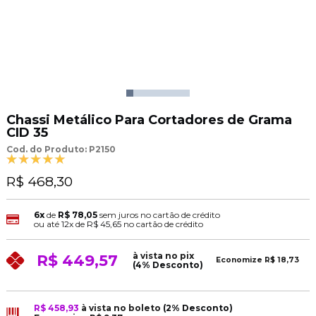
Chassi Metálico Para Cortadores de Grama
CID 35
Cod. do Produto: P2150
R$ 468,30
6x
de
R$ 78,05
sem juros no cartão de crédito
ou até
12x
de
R$ 45,65
no cartão de crédito
à vista no pix
R$ 449,57
Economize
R$ 18,73
(4% Desconto)
R$ 458,93
à vista no boleto
(2% Desconto)