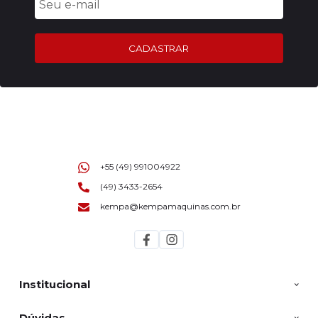
CADASTRAR
+55 (49) 991004922
(49) 3433-2654
kempa@kempamaquinas.com.br
Institucional
Dúvidas