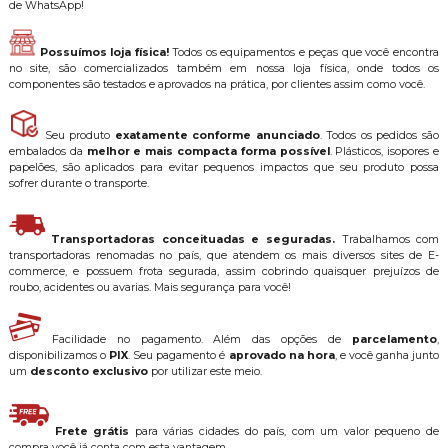
de WhatsApp!
Possuímos loja física!
Todos os equipamentos e peças que você encontra
no site, são comercializados também em nossa loja física, onde todos os
componentes são testados e aprovados na prática, por clientes assim como você.
Seu produto
exatamente conforme anunciado
. Todos os pedidos são
embalados da
melhor e mais compacta forma possível
. Plásticos, isopores e
papelões, são aplicados para evitar pequenos impactos que seu produto possa
sofrer durante o transporte.
Transportadoras conceituadas e seguradas.
Trabalhamos com
transportadoras renomadas no país, que atendem os mais diversos sites de E-
commerce, e possuem frota segurada, assim cobrindo quaisquer prejuízos de
roubo, acidentes ou avarias. Mais segurança para você!
Facilidade no pagamento. Além das opções de
parcelamento
,
disponibilizamos o
PIX
. Seu pagamento é
aprovado na hora
, e você ganha junto
um
desconto exclusivo
por utilizar este meio.
Frete grátis
para várias cidades do país, com um valor pequeno de
compra você já conta com esta vantagem.