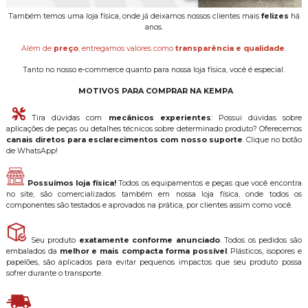
Também temos uma loja física, onde já deixamos nossos clientes mais
felizes
há
anos.
Além de
preço
, entregamos valores como
transparência e qualidade
.
Tanto no nosso e-commerce quanto para nossa loja física, você é especial.
MOTIVOS PARA COMPRAR NA KEMPA
Tira dúvidas com
mecânicos experientes
: Possui dúvidas sobre
aplicações de peças ou detalhes técnicos sobre determinado produto? Oferecemos
canais diretos para esclarecimentos com nosso suporte
. Clique no botão
de WhatsApp!
Possuímos loja física!
Todos os equipamentos e peças que você encontra
no site, são comercializados também em nossa loja física, onde todos os
componentes são testados e aprovados na prática, por clientes assim como você.
Seu produto
exatamente conforme anunciado
. Todos os pedidos são
embalados da
melhor e mais compacta forma possível
. Plásticos, isopores e
papelões, são aplicados para evitar pequenos impactos que seu produto possa
sofrer durante o transporte.