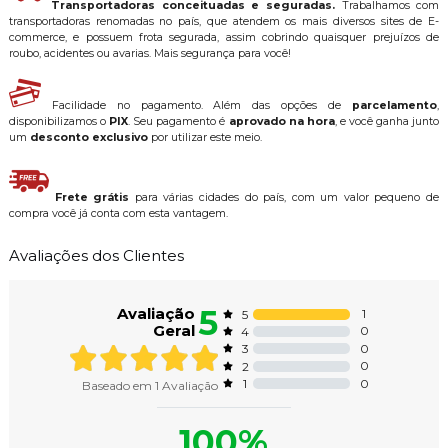
Transportadoras conceituadas e seguradas.
Trabalhamos com
transportadoras renomadas no país, que atendem os mais diversos sites de E-
commerce, e possuem frota segurada, assim cobrindo quaisquer prejuízos de
roubo, acidentes ou avarias. Mais segurança para você!
Facilidade no pagamento. Além das opções de
parcelamento
,
disponibilizamos o
PIX
. Seu pagamento é
aprovado na hora
, e você ganha junto
um
desconto exclusivo
por utilizar este meio.
Frete grátis
para várias cidades do país, com um valor pequeno de
compra você já conta com esta vantagem.
Avaliações dos Clientes
5
Avaliação
1
5
Geral
0
4
0
3
0
2
0
1
Baseado em
1
Avaliação
100%