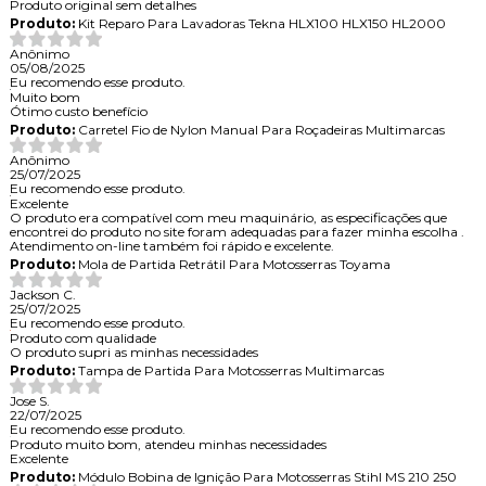
Produto original sem detalhes
Produto:
Kit Reparo Para Lavadoras Tekna HLX100 HLX150 HL2000
Anônimo
05/08/2025
Eu recomendo esse produto.
Muito bom
Ótimo custo benefício
Produto:
Carretel Fio de Nylon Manual Para Roçadeiras Multimarcas
Anônimo
25/07/2025
Eu recomendo esse produto.
Excelente
O produto era compatível com meu maquinário, as especificações que
encontrei do produto no site foram adequadas para fazer minha escolha .
Atendimento on-line também foi rápido e excelente.
Produto:
Mola de Partida Retrátil Para Motosserras Toyama
Jackson C.
25/07/2025
Eu recomendo esse produto.
Produto com qualidade
O produto supri as minhas necessidades
Produto:
Tampa de Partida Para Motosserras Multimarcas
Jose S.
22/07/2025
Eu recomendo esse produto.
Produto muito bom, atendeu minhas necessidades
Excelente
Produto:
Módulo Bobina de Ignição Para Motosserras Stihl MS 210 250