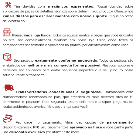
Tira dúvidas com
mecânicos experientes
: Possui dúvidas sobre
aplicações de peças ou detalhes técnicos sobre determinado produto? Oferecemos
canais diretos para esclarecimentos com nosso suporte
. Clique no botão
de WhatsApp!
Possuímos loja física!
Todos os equipamentos e peças que você encontra
no site, são comercializados também em nossa loja física, onde todos os
componentes são testados e aprovados na prática, por clientes assim como você.
Seu produto
exatamente conforme anunciado
. Todos os pedidos são
embalados da
melhor e mais compacta forma possível
. Plásticos, isopores e
papelões, são aplicados para evitar pequenos impactos que seu produto possa
sofrer durante o transporte.
Transportadoras conceituadas e seguradas.
Trabalhamos com
transportadoras renomadas no país, que atendem os mais diversos sites de E-
commerce, e possuem frota segurada, assim cobrindo quaisquer prejuízos de
roubo, acidentes ou avarias. Mais segurança para você!
Facilidade no pagamento. Além das opções de
parcelamento
,
disponibilizamos o
PIX
. Seu pagamento é
aprovado na hora
, e você ganha junto
um
desconto exclusivo
por utilizar este meio.