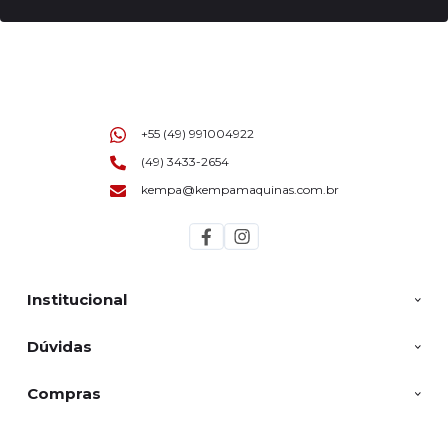
+55 (49) 991004922
(49) 3433-2654
kempa@kempamaquinas.com.br
Institucional
Dúvidas
Compras