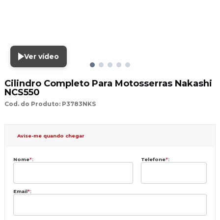
Ver vídeo
Cilindro Completo Para Motosserras Nakashi
NCS550
Cod. do Produto: P3783NKS
Avise-me quando chegar
Nome
*
:
Telefone
*
:
Email
*
: