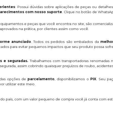
rientes
: Possui dúvidas sobre aplicações de peças ou detalhe
clarecimentos com nosso suporte
. Clique no botão de WhatsA
quipamentos e peças que você encontra no site, são comercializ
provados na prática, por clientes assim como você.
orme anunciado
. Todos os pedidos são embalados da
melhor
licados para evitar pequenos impactos que seu produto possa sofre
s e seguradas.
Trabalhamos com transportadoras renomadas n
egurada, assim cobrindo quaisquer prejuízos de roubo, acidentes
 das opções de
parcelamento
, disponibilizamos o
PIX
. Seu p
or utilizar este meio.
s do país, com um valor pequeno de compra você já conta com es