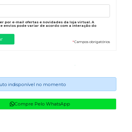
r por e-mail ofertas e novidades da loja virtual. A
e envios pode variar de acordo com a interação do
*
Campos obrigatórios
uto indisponível no momento
Compre Pelo WhatsApp