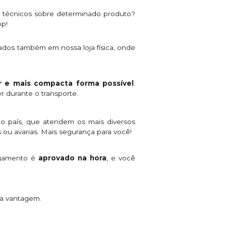
s técnicos sobre determinado produto?
pp!
ados também em nossa loja física, onde
 e mais compacta forma possível
.
r durante o transporte.
o país, que atendem os mais diversos
 ou avarias. Mais segurança para você!
agamento é
aprovado na hora
, e você
ta vantagem.