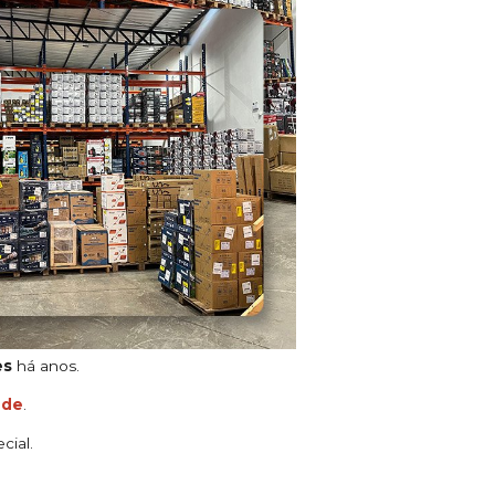
es
há anos.
ade
.
cial.