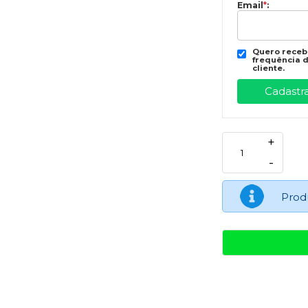
Email
*
:
Quero recebe
frequência d
cliente.
+
-
Prod