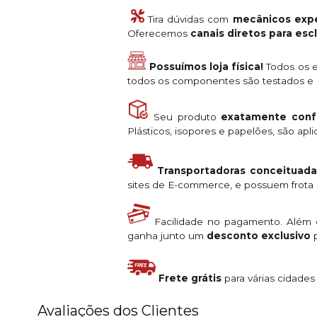
Tira dúvidas com
mecânicos expe
Oferecemos
canais diretos para es
Possuímos loja física!
Todos os e
todos os componentes são testados e a
Seu produto
exatamente conf
Plásticos, isopores e papelões, são ap
Transportadoras conceituada
sites de E-commerce, e possuem frota s
Facilidade no pagamento. Além
ganha junto um
desconto exclusivo
p
Frete grátis
para várias cidade
Avaliações dos Clientes