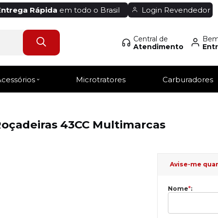
Entrega Rápida
em todo o Brasil
Login Revendedor
Central de
Bem-
Atendimento
Entr
Acessórios
Microtratores
Carburadores
Roçadeiras 43CC Multimarcas
Avise-me qua
Nome
*
: