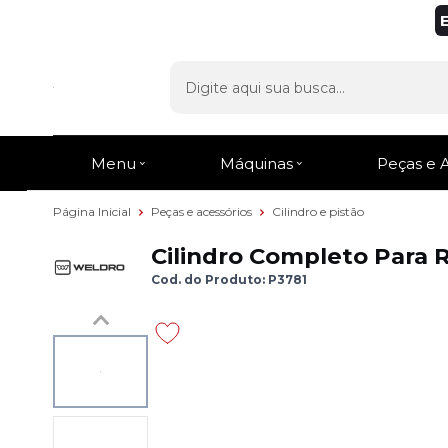
Menu
Máquinas
Peças e 
Página Inicial
Peças e acessórios
Cilindro e pistão
Cilindro Completo Para 
Cod. do Produto: P3781