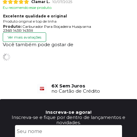
Clamar L.
10/07/2025
Eu recomendo esse produto.
Excelente qualidade e original
Produto original e top de linha
Produto:
Carburador Para Roçadeira Husqvarna
236R 143R 143RII
Ver mais avaliações
Você também pode gostar de
6X Sem Juros
no Cartão de Crédito
Inscreva-se agora!
Inscreva-se e fique por dentro de lançamentos e
novidades.