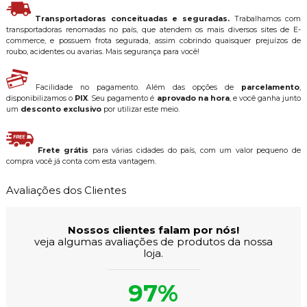
Transportadoras conceituadas e seguradas.
Trabalhamos com
transportadoras renomadas no país, que atendem os mais diversos sites de E-
commerce, e possuem frota segurada, assim cobrindo quaisquer prejuízos de
roubo, acidentes ou avarias. Mais segurança para você!
Facilidade no pagamento. Além das opções de
parcelamento
,
disponibilizamos o
PIX
. Seu pagamento é
aprovado na hora
, e você ganha junto
um
desconto exclusivo
por utilizar este meio.
Frete grátis
para várias cidades do país, com um valor pequeno de
compra você já conta com esta vantagem.
Avaliações dos Clientes
Nossos clientes falam por nós!
veja algumas avaliações de produtos da nossa
loja.
97%