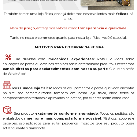
Também temos uma loja física, onde já deixamos nossos clientes mais
felizes
há
anos.
Além de
preço
, entregamos valores como
transparência e qualidade
.
Tanto no nosso e-commerce quanto para nossa loja física, você é especial.
MOTIVOS PARA COMPRAR NA KEMPA
Tira dúvidas com
mecânicos experientes
: Possui dúvidas sobre
aplicações de peças ou detalhes técnicos sobre determinado produto? Oferecemos
canais diretos para esclarecimentos com nosso suporte
. Clique no botão
de WhatsApp!
Possuímos loja física!
Todos os equipamentos e peças que você encontra
no site, são comercializados também em nossa loja física, onde todos os
componentes são testados e aprovados na prática, por clientes assim como você.
Seu produto
exatamente conforme anunciado
. Todos os pedidos são
embalados da
melhor e mais compacta forma possível
. Plásticos, isopores e
papelões, são aplicados para evitar pequenos impactos que seu produto possa
sofrer durante o transporte.