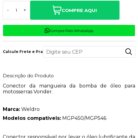
COMPRE AQUI
-
+
Compre Pelo WhatsApp
Calcule Frete e Prazo
Descrição do Produto
Conector da mangueira da bomba de óleo para
motosserras Vonder.
Marca:
Weldro
Modelos compatíveis:
MGP450/MGP546
Conector responsável por levar o óleo lubrificante da