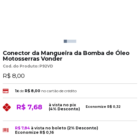
Conector da Mangueira da Bomba de Óleo
Motosserras Vonder
Cod. do Produto: P92VD
R$ 8,00
1x
de
R$ 8,00
no cartão de crédito
à vista no pix
R$ 7,68
Economize
R$ 0,32
(4% Desconto)
R$ 7,84
à vista no boleto
(2% Desconto)
Economize
R$ 0,16