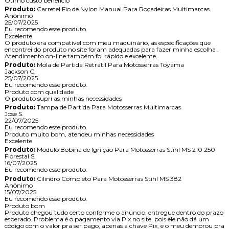
Ótimo custo benefício
Produto:
Carretel Fio de Nylon Manual Para Roçadeiras Multimarcas
Anônimo
25/07/2025
Eu recomendo esse produto.
Excelente
O produto era compatível com meu maquinário, as especificações que
encontrei do produto no site foram adequadas para fazer minha escolha .
Atendimento on-line também foi rápido e excelente.
Produto:
Mola de Partida Retrátil Para Motosserras Toyama
Jackson C.
25/07/2025
Eu recomendo esse produto.
Produto com qualidade
O produto supri as minhas necessidades
Produto:
Tampa de Partida Para Motosserras Multimarcas
Jose S.
22/07/2025
Eu recomendo esse produto.
Produto muito bom, atendeu minhas necessidades
Excelente
Produto:
Módulo Bobina de Ignição Para Motosserras Stihl MS 210 250
Florestal S.
16/07/2025
Eu recomendo esse produto.
Produto:
Cilindro Completo Para Motosserras Stihl MS 382
Anônimo
15/07/2025
Eu recomendo esse produto.
Produto bom
Produto chegou tudo certo conforme o anúncio, entregue dentro do prazo
esperado. Problema é o pagamento via Pix no site, pois ele não dá um
código com o valor pra ser pago, apenas a chave Pix, e o meu demorou pra