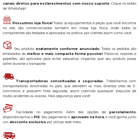
canais diretos para esclarecimentos com nosso suporte
. Clique no botão
de WhatsApp!
Possuímos loja física!
Todos os equipamentos e peças que você encontra
no site, são comercializados também em nossa loja física, onde todos os
componentes são testados e aprovados na prática, por clientes assim como você.
Seu produto
exatamente conforme anunciado
. Todos os pedidos são
embalados da
melhor e mais compacta forma possível
. Plásticos, isopores e
papelões, são aplicados para evitar pequenos impactos que seu produto possa
sofrer durante o transporte.
Transportadoras conceituadas e seguradas.
Trabalhamos com
transportadoras renomadas no país, que atendem os mais diversos sites de E-
commerce, e possuem frota segurada, assim cobrindo quaisquer prejuízos de
roubo, acidentes ou avarias. Mais segurança para você!
Facilidade no pagamento. Além das opções de
parcelamento
,
disponibilizamos o
PIX
. Seu pagamento é
aprovado na hora
, e você ganha junto
um
desconto exclusivo
por utilizar este meio.