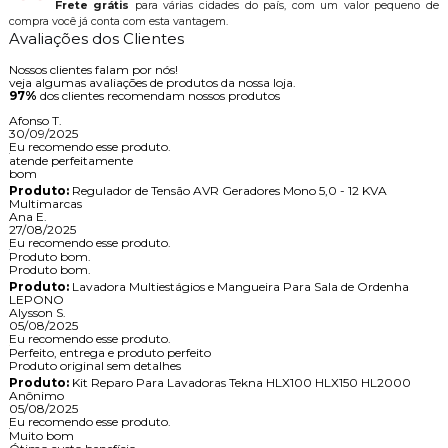
Frete grátis
para várias cidades do país, com um valor pequeno de
compra você já conta com esta vantagem.
Avaliações dos Clientes
Nossos clientes falam por nós!
veja algumas avaliações de produtos da nossa loja.
97%
dos clientes recomendam nossos produtos
Afonso T.
30/09/2025
Eu recomendo esse produto.
atende perfeitamente
bom
Produto:
Regulador de Tensão AVR Geradores Mono 5,0 - 12 KVA
Multimarcas
Ana E.
27/08/2025
Eu recomendo esse produto.
Produto bom.
Produto bom.
Produto:
Lavadora Multiestágios e Mangueira Para Sala de Ordenha
LEPONO
Alysson S.
05/08/2025
Eu recomendo esse produto.
Perfeito, entrega e produto perfeito
Produto original sem detalhes
Produto:
Kit Reparo Para Lavadoras Tekna HLX100 HLX150 HL2000
Anônimo
05/08/2025
Eu recomendo esse produto.
Muito bom