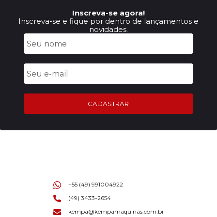
Inscreva-se agora!
Inscreva-se e fique por dentro de lançamentos e
novidades.
CADASTRAR
+55 (49) 991004922
(49) 3433-2654
kempa@kempamaquinas.com.br