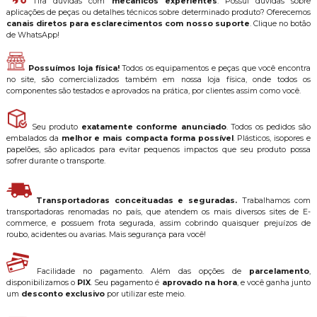
Tira dúvidas com
mecânicos experientes
: Possui dúvidas sobre
aplicações de peças ou detalhes técnicos sobre determinado produto? Oferecemos
canais diretos para esclarecimentos com nosso suporte
. Clique no botão
de WhatsApp!
Possuímos loja física!
Todos os equipamentos e peças que você encontra
no site, são comercializados também em nossa loja física, onde todos os
componentes são testados e aprovados na prática, por clientes assim como você.
Seu produto
exatamente conforme anunciado
. Todos os pedidos são
embalados da
melhor e mais compacta forma possível
. Plásticos, isopores e
papelões, são aplicados para evitar pequenos impactos que seu produto possa
sofrer durante o transporte.
Transportadoras conceituadas e seguradas.
Trabalhamos com
transportadoras renomadas no país, que atendem os mais diversos sites de E-
commerce, e possuem frota segurada, assim cobrindo quaisquer prejuízos de
roubo, acidentes ou avarias. Mais segurança para você!
Facilidade no pagamento. Além das opções de
parcelamento
,
disponibilizamos o
PIX
. Seu pagamento é
aprovado na hora
, e você ganha junto
um
desconto exclusivo
por utilizar este meio.